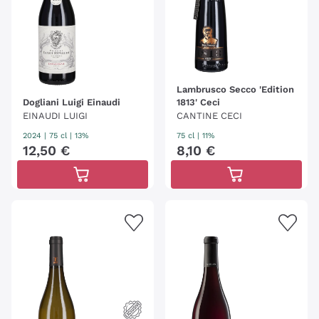
Lambrusco Secco 'Edition
Dogliani Luigi Einaudi
1813' Ceci
EINAUDI LUIGI
CANTINE CECI
2024
|
75 cl
| 13%
75 cl
| 11%
12
,
50
€
8
,
10
€