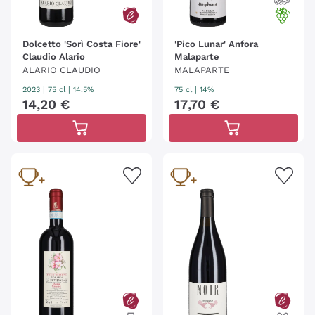
Dolcetto 'Sorì Costa Fiore'
'Pico Lunar' Anfora
Claudio Alario
Malaparte
ALARIO CLAUDIO
MALAPARTE
2023
|
75 cl
| 14.5%
75 cl
| 14%
14
,
20
€
17
,
70
€