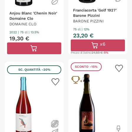
Franciacorta 'Golf 1927'
Anjou Blanc 'Chenin Noir'
Barone Pizzini
Domaine Clo
BARONE PIZZINI
DOMAINE CLO
75 cl
| 12%
2022
|
75 cl
| 13.5%
23
,
20
€
19
,
30
€
x6
Prezzo di listino:
24,50 €
-5%
SCONTO
-15%
SC. QUANTITÀ
-20%