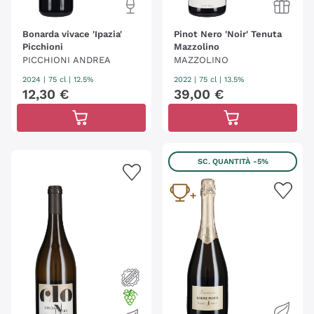
Bonarda vivace 'Ipazia'
Pinot Nero 'Noir' Tenuta
Picchioni
Mazzolino
PICCHIONI ANDREA
MAZZOLINO
2024
|
75 cl
| 12.5%
2022
|
75 cl
| 13.5%
12
,
30
€
39
,
00
€
SC. QUANTITÀ
-5%