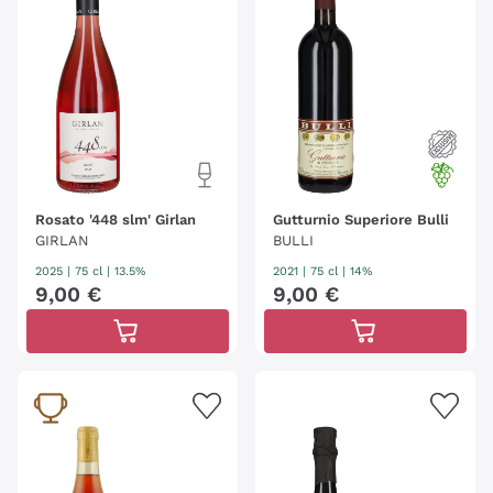
Rosato '448 slm' Girlan
Gutturnio Superiore Bulli
GIRLAN
BULLI
2025
|
75 cl
| 13.5%
2021
|
75 cl
| 14%
9
,
00
€
9
,
00
€