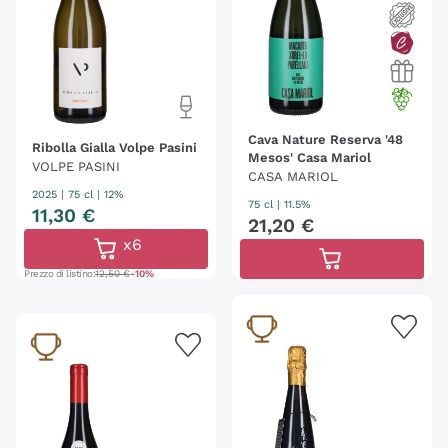
Cava Nature Reserva '48
Ribolla Gialla Volpe Pasini
Mesos' Casa Mariol
VOLPE PASINI
CASA MARIOL
2025
|
75 cl
| 12%
75 cl
| 11.5%
11
,
30
€
21
,
20
€
x6
Prezzo di listino:
12,50 €
-10%