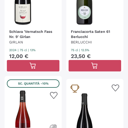
Schiava 'Vernatsch Fass
Franciacorta Saten 61
Nr. 9' Girlan
Berlucchi
GIRLAN
BERLUCCHI
2024
|
75 cl
| 13%
75 cl
| 12.5%
12
,
00
€
23
,
50
€
SC. QUANTITÀ
-10%