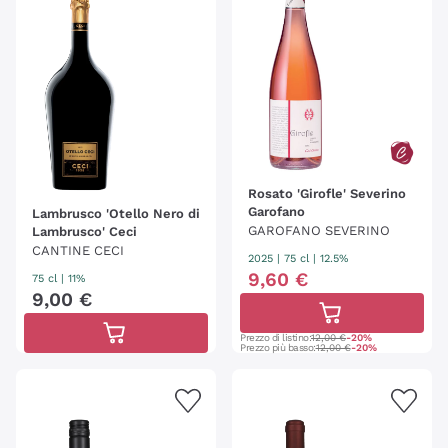
Rosato 'Girofle' Severino
Garofano
Lambrusco 'Otello Nero di
GAROFANO SEVERINO
Lambrusco' Ceci
CANTINE CECI
2025
|
75 cl
| 12.5%
9
,
60
€
75 cl
| 11%
9
,
00
€
Prezzo di listino:
12,00 €
-20%
Prezzo più basso:
12,00 €
-20%