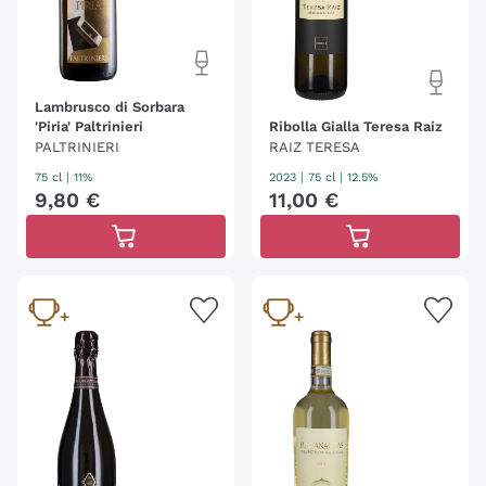
Lambrusco di Sorbara
'Piria' Paltrinieri
Ribolla Gialla Teresa Raiz
PALTRINIERI
RAIZ TERESA
75 cl
| 11%
2023
|
75 cl
| 12.5%
9
,
80
€
11
,
00
€