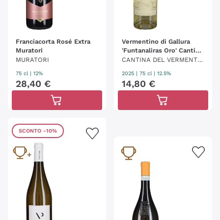
Franciacorta Rosé Extra
Vermentino di Gallura
Muratori
'Funtanaliras Oro' Cantina
del Vermentino
MURATORI
CANTINA DEL VERMENTIN
O
75 cl
| 12%
2025
|
75 cl
| 12.5%
28
,
40
€
14
,
80
€
SCONTO
-10%