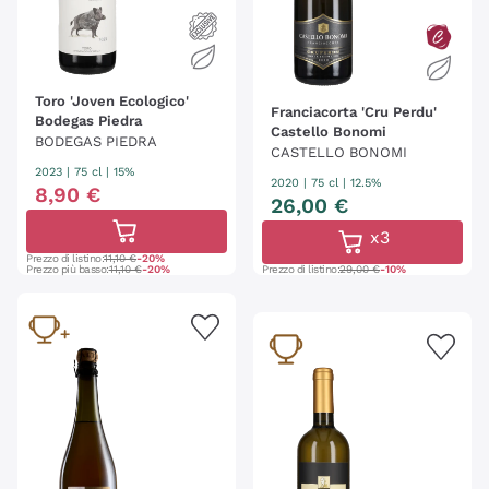
Toro 'Joven Ecologico'
Franciacorta 'Cru Perdu'
Bodegas Piedra
Castello Bonomi
BODEGAS PIEDRA
CASTELLO BONOMI
2023
|
75 cl
| 15%
2020
|
75 cl
| 12.5%
8
,
90
€
26
,
00
€
x3
Prezzo di listino:
11,10 €
-20%
Prezzo più basso:
11,10 €
-20%
Prezzo di listino:
29,00 €
-10%