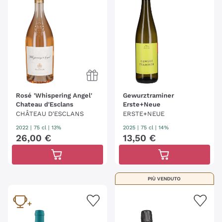
Rosé 'Whispering Angel'
Gewurztraminer
Chateau d'Esclans
Erste+Neue
CHÂTEAU D'ESCLANS
ERSTE+NEUE
2022
|
75 cl
| 13%
2025
|
75 cl
| 14%
26
,
00
€
13
,
50
€
PIÙ VENDUTO