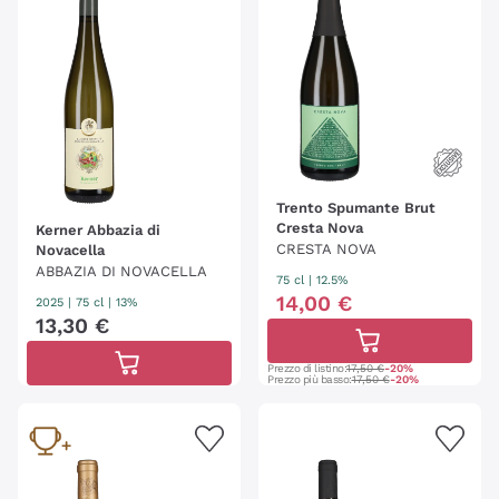
Trento Spumante Brut
Cresta Nova
Kerner Abbazia di
CRESTA NOVA
Novacella
ABBAZIA DI NOVACELLA
75 cl
| 12.5%
14
,
00
€
2025
|
75 cl
| 13%
13
,
30
€
Prezzo di listino:
17,50 €
-20%
Prezzo più basso:
17,50 €
-20%