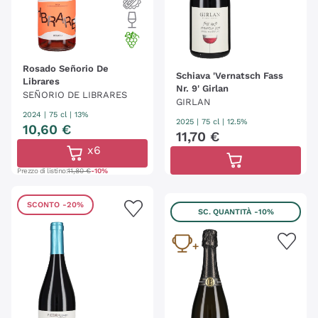
Rosado Señorio De
Schiava 'Vernatsch Fass
Librares
Nr. 9' Girlan
SEÑORIO DE LIBRARES
GIRLAN
2024
|
75 cl
| 13%
2025
|
75 cl
| 12.5%
10
,
60
€
11
,
70
€
x6
Prezzo di listino:
11,80 €
-10%
SCONTO
-20%
SC. QUANTITÀ
-10%