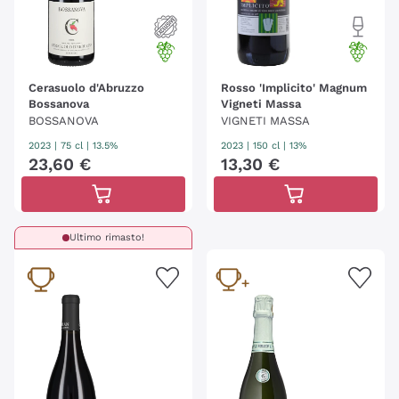
Cerasuolo d'Abruzzo
Rosso 'Implicito' Magnum
Bossanova
Vigneti Massa
BOSSANOVA
VIGNETI MASSA
2023
|
75 cl
| 13.5%
2023
|
150 cl
| 13%
23
,
60
€
13
,
30
€
Ultimo rimasto!