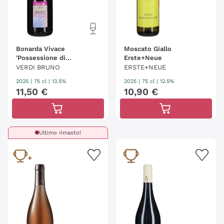
Bonarda Vivace
Moscato Giallo
'Possessione di
Erste+Neue
Vergomberra' Bruno Verdi
VERDI BRUNO
ERSTE+NEUE
2025
|
75 cl
| 13.5%
2025
|
75 cl
| 12.5%
11
,
50
€
10
,
90
€
Ultimo rimasto!