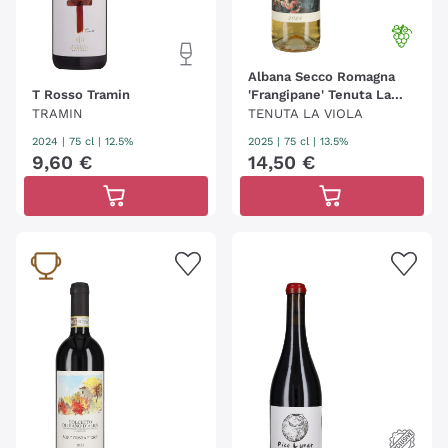
Albana Secco Romagna
T Rosso Tramin
'Frangipane' Tenuta La
Viola
TRAMIN
TENUTA LA VIOLA
2024
|
75 cl
| 12.5%
2025
|
75 cl
| 13.5%
9
,
60
€
14
,
50
€