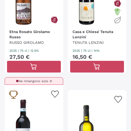
Etna Rosato Girolamo
Casa e Chiesa' Tenuta
Russo
Lenzini
RUSSO GIROLAMO
TENUTA LENZINI
2025
|
75 cl
| 12.5%
2025
|
75 cl
| 14%
27
,
50
€
16
,
50
€
Ne rimangono solo 2!