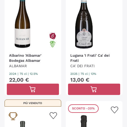
Albarino 'Albamar'
Lugana 'I Frati' Ca' dei
Bodegas Albamar
Frati
ALBAMAR
CA' DEI FRATI
2024
|
75 cl
| 12.5%
2025
|
75 cl
| 13%
22
,
00
€
13
,
00
€
PIÙ VENDUTO
SCONTO
-20%