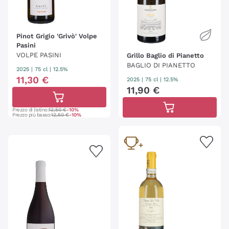
Pinot Grigio 'Grivò' Volpe
Pasini
VOLPE PASINI
Grillo Baglio di Pianetto
BAGLIO DI PIANETTO
2025
|
75 cl
| 12.5%
11
,
30
€
2025
|
75 cl
| 12.5%
11
,
90
€
Prezzo di listino:
12,50 €
-10%
Prezzo più basso:
12,50 €
-10%