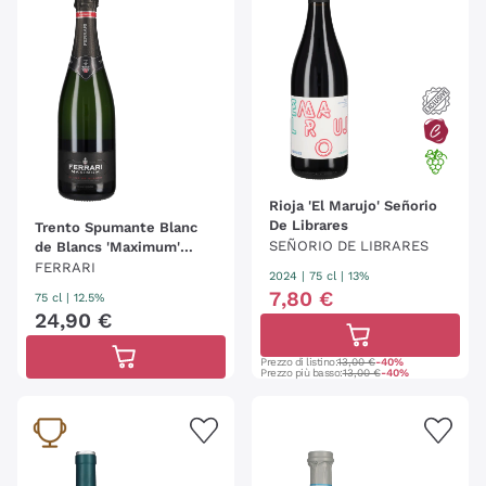
Rioja 'El Marujo' Señorio
De Librares
Trento Spumante Blanc
SEÑORIO DE LIBRARES
de Blancs 'Maximum'
Ferrari
FERRARI
2024
|
75 cl
| 13%
7
,
80
€
75 cl
| 12.5%
24
,
90
€
Prezzo di listino:
13,00 €
-40%
Prezzo più basso:
13,00 €
-40%