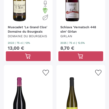
Muscadet 'Le Grand Clos'
Schiava 'Vernatsch 448
Domaine du Bourgeais
slm' Girlan
DOMAINE DU BOURGEAIS
GIRLAN
2023
|
75 cl
| 12%
2025
|
75 cl
| 12.5%
13
,
00
€
8
,
70
€