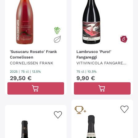
'Susucaru Rosato' Frank
Lambrusco 'Puro!'
Cornelissen
Fangareggi
CORNELISSEN FRANK
VITIVINICOLA FANGAREG
GI
2025
|
75 cl
| 13.5%
75 cl
| 10.5%
29
,
50
€
9
,
90
€