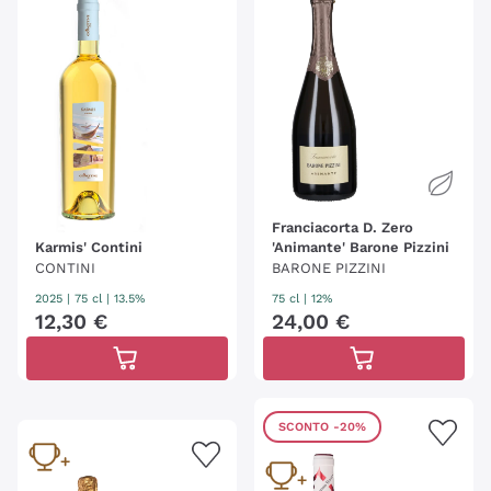
Franciacorta D. Zero
Karmis' Contini
'Animante' Barone Pizzini
CONTINI
BARONE PIZZINI
2025
|
75 cl
| 13.5%
75 cl
| 12%
12
,
30
€
24
,
00
€
SCONTO
-20%