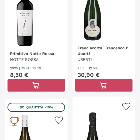
Franciacorta 'Francesco I'
Primitivo Notte Rossa
Uberti
NOTTE ROSSA
UBERTI
2025
|
75 cl
| 13.5%
75 cl
| 12.5%
8
,
50
€
30
,
90
€
SC. QUANTITÀ
-10%