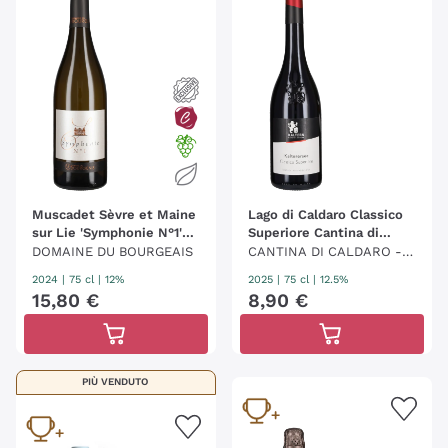
Muscadet Sèvre et Maine
Lago di Caldaro Classico
sur Lie 'Symphonie N°1'
Superiore Cantina di
Domaine du Bourgeais
Caldaro Kaltern
DOMAINE DU BOURGEAIS
CANTINA DI CALDARO - K
ELLEREI KALTERN
2024
|
75 cl
| 12%
2025
|
75 cl
| 12.5%
15
,
80
€
8
,
90
€
PIÙ VENDUTO