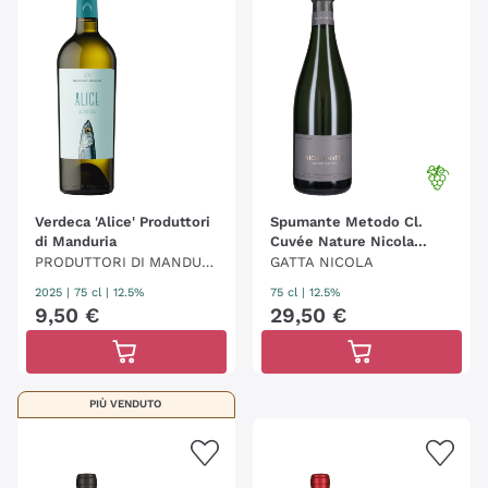
Verdeca 'Alice' Produttori
Spumante Metodo Cl.
di Manduria
Cuvée Nature Nicola
Gatta
PRODUTTORI DI MANDURI
GATTA NICOLA
A
2025
|
75 cl
| 12.5%
75 cl
| 12.5%
9
,
50
€
29
,
50
€
PIÙ VENDUTO