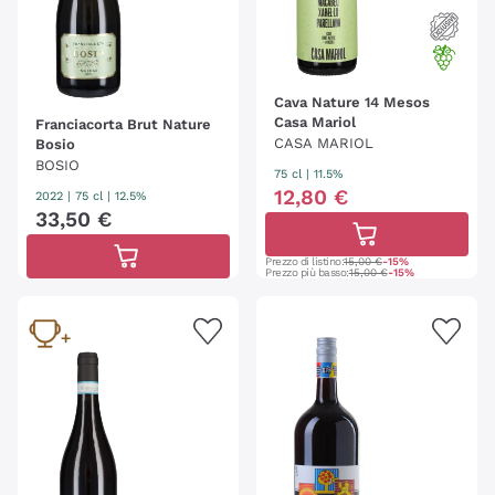
Cava Nature 14 Mesos
Casa Mariol
Franciacorta Brut Nature
CASA MARIOL
Bosio
BOSIO
75 cl
| 11.5%
12
,
80
€
2022
|
75 cl
| 12.5%
33
,
50
€
Prezzo di listino:
15,00 €
-15%
Prezzo più basso:
15,00 €
-15%