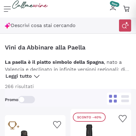
Salta al contenuto principale
Descrivi cosa stai cercando
Vini da Abbinare alla Paella
La paella è il piatto simbolo della Spagna
, nato a
Valencia e declinato in infinite versioni regionali: di
Leggi tutto
pesce, di carne, mista, con verdure. Ogni versione ha
un profilo aromatico diverso, ma tutte condividono
266 risultati
la nota affumicata della paprika, la sapidità del
brodo e la grassezza del riso mantecato. Troverai
Promo
una raccolta di etichette, spagnole e non, che i
nostri sommelier consigliano per accompagnare uno
SCONTO
-40%
dei
piatti più conviviali della cucina mediterranea
.