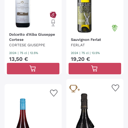
Dolcetto d'Alba Giuseppe
Cortese
Sauvignon Ferlat
CORTESE GIUSEPPE
FERLAT
2024
|
75 cl
| 12.5%
2024
|
75 cl
| 13.5%
13
,
50
€
19
,
20
€