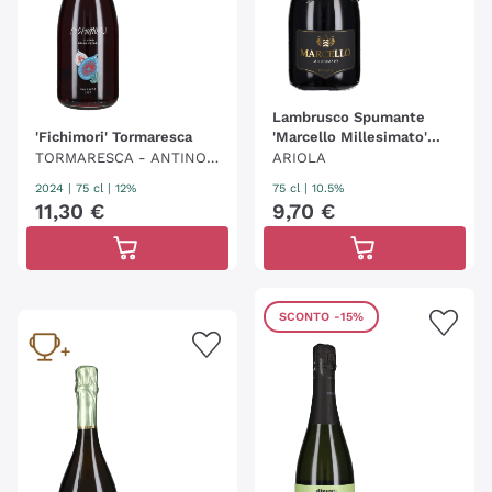
Lambrusco Spumante
'Fichimori' Tormaresca
'Marcello Millesimato'
Ariola
TORMARESCA - ANTINOR
ARIOLA
I
2024
|
75 cl
| 12%
75 cl
| 10.5%
11
,
30
€
9
,
70
€
SCONTO
-15%