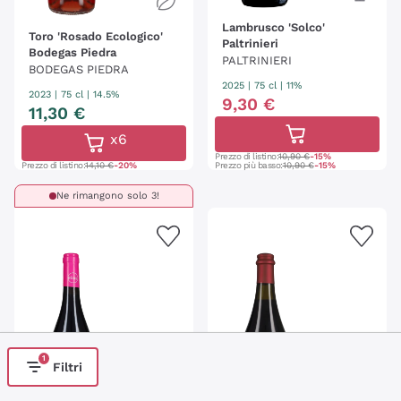
Lambrusco 'Solco'
Toro 'Rosado Ecologico'
Paltrinieri
Bodegas Piedra
PALTRINIERI
BODEGAS PIEDRA
2025
|
75 cl
| 11%
2023
|
75 cl
| 14.5%
9
,
30
€
11
,
30
€
x6
Prezzo di listino:
10,90 €
-15%
Prezzo di listino:
14,10 €
-20%
Prezzo più basso:
10,90 €
-15%
Ne rimangono solo 3!
1
Filtri