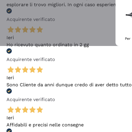
esplorare li trovo migliori. In ogni caso esperienza buo
Acquirente verificato
Ieri
Per 
Ho ricevuto quanto ordinato in 2 gg
Acquirente verificato
Ieri
Sono Cliente da anni dunque credo di aver detto tutto
Acquirente verificato
Ieri
Affidabili e precisi nelle consegne