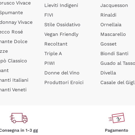
rusco Vivace
Lieviti Indigeni
Jacquesson
 Spumante
FIVI
Rinaldi
donnay Vivace
Stile Ossidativo
Ornellaia
ecco Rosé
Vegan Friendly
Mascarello
ante Dolce
Recoltant
Gosset
izze
Triple A
Biondi Santi
epò Classico
PIWI
Guado al Tass
mant
Donne del Vino
Divella
anti Italiani
Produttori Eroici
Casale del Gigl
anti Veneti
Consegna in 1-3 gg
Pagamento