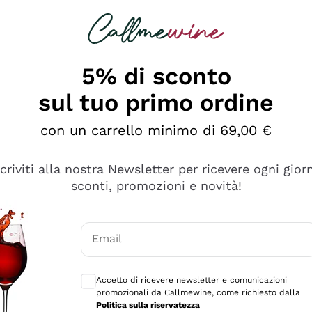
rcando
Champagne
Spumanti
Tutti i Vini
5% di sconto
sul tuo primo ordine
con un carrello minimo di 69,00 €
scriviti alla nostra Newsletter per ricevere ogni gior
sconti, promozioni e novità!
Email
Consensi opzionali per ricevere comunicaz
Accetto di ricevere newsletter e comunicazioni
promozionali da Callmewine, come richiesto dalla
se non è male ma secondo me ci sono alternative che hanno p
Politica sulla riservatezza