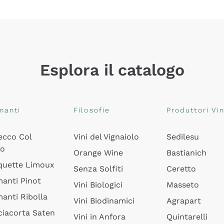
Esplora il catalogo
manti
Filosofie
Produttori Vin
ecco Col
Vini del Vignaiolo
Sedilesu
do
Orange Wine
Bastianich
quette Limoux
Senza Solfiti
Ceretto
anti Pinot
Vini Biologici
Masseto
anti Ribolla
Vini Biodinamici
Agrapart
ciacorta Saten
Vini in Anfora
Quintarelli