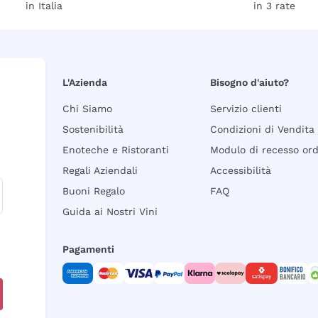
in Italia
in 3 rate
L'Azienda
Bisogno d'aiuto?
Chi Siamo
Servizio clienti
Sostenibilità
Condizioni di Vendita
Enoteche e Ristoranti
Modulo di recesso or
Regali Aziendali
Accessibilità
Buoni Regalo
FAQ
Guida ai Nostri Vini
Pagamenti