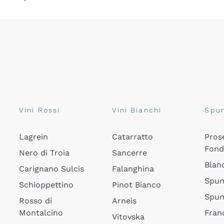
Vini Rossi
Vini Bianchi
Spu
Lagrein
Catarratto
Pros
Fon
Nero di Troia
Sancerre
Blan
Carignano Sulcis
Falanghina
Spum
Schioppettino
Pinot Bianco
Spum
Rosso di
Arneis
Montalcino
Fran
Vitovska