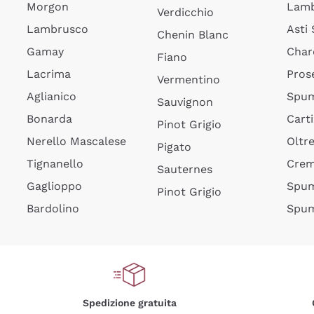
Morgon
Lamb
Verdicchio
Lambrusco
Asti
Chenin Blanc
Gamay
Char
Fiano
Lacrima
Pros
Vermentino
Aglianico
Spum
Sauvignon
Bonarda
Cart
Pinot Grigio
Nerello Mascalese
Oltr
Pigato
Tignanello
Cre
Sauternes
Gaglioppo
Spum
Pinot Grigio
Bardolino
Spum
Spedizione gratuita