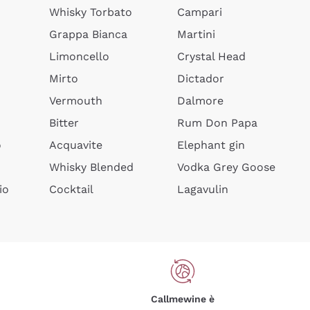
Whisky Torbato
Campari
Grappa Bianca
Martini
Limoncello
Crystal Head
Mirto
Dictador
Vermouth
Dalmore
Bitter
Rum Don Papa
o
Acquavite
Elephant gin
Whisky Blended
Vodka Grey Goose
io
Cocktail
Lagavulin
Callmewine è