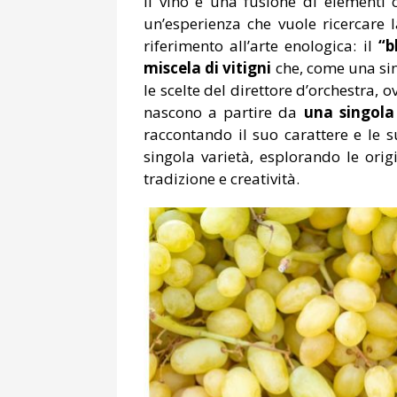
Il vino è una fusione di elementi
un’esperienza che vuole ricercare 
riferimento all’arte enologica: il
“b
miscela di vitigni
che, come una sin
le scelte del direttore d’orchestra, 
nascono a partire da
una singola
raccontando il suo carattere e le s
singola varietà, esplorando le orig
tradizione e creatività.