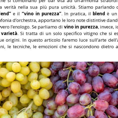
 che si combinano per dar vita ad un’armonia straord
la verità nella sua più pura unicità. Stiamo parlando d
lend”
e il
“vino in purezza”
. In pratica, il
blend
è u
fonia d’orchestra, apportano le loro note distintive dan
ovvero l’enologo. Se parliamo di
vino in purezza
, invece, 
 varietà
. Si tratta di un solo specifico vitigno che si 
ue origini. In questo articolo faremo luce sull’arte del
ini, le tecniche, le emozioni che si nascondono dietro a