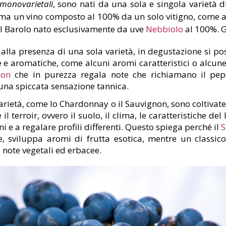
monovarietali
, sono nati da una sola e singola varietà di
 ma un vino composto al 100% da un solo vitigno, come 
 il Barolo nato esclusivamente da uve
Nebbiolo
al 100%. Gl
e alla presenza di una sola varietà, in degustazione si p
ve e aromatiche, come alcuni aromi caratteristici o alcune
non
che in purezza regala note che richiamano il pepe
una spiccata sensazione tannica.
varietà, come lo Chardonnay o il Sauvignon, sono coltivate
 il terroir, ovvero il suolo, il clima, le caratteristiche d
ini e a regalare profili differenti. Questo spiega perché il
S
e, sviluppa aromi di frutta esotica, mentre un classic
note vegetali ed erbacee.