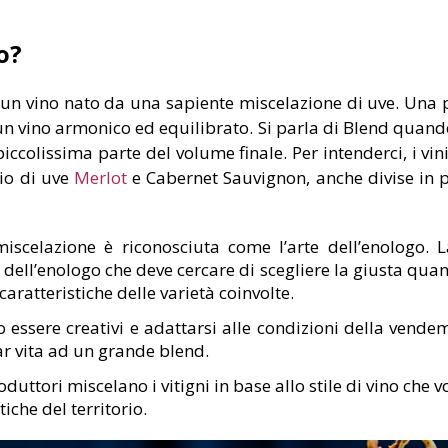
o?
d un vino nato da una sapiente miscelazione di uve. Un
un vino armonico ed equilibrato. Si parla di Blend quando
ccolissima parte del volume finale. Per intenderci, i vi
io di uve
Merlot
e Cabernet Sauvignon, anche divise in p
miscelazione è riconosciuta come l’arte dell’enologo. L
o dell’enologo che deve cercare di scegliere la giusta qua
caratteristiche delle varietà coinvolte.
o essere creativi e adattarsi alle condizioni della vendem
ar vita ad un grande blend.
oduttori miscelano i vitigni in base allo stile di vino che 
iche del territorio.