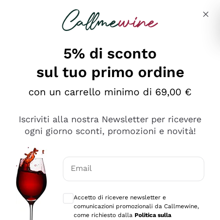
Salta al contenuto principale
Descrivi cosa stai cercando
5% di sconto
sul tuo primo ordine
Ottimo
con un carrello minimo di 69,00 €
4,5
/5
2.551
Iscriviti alla nostra Newsletter per ricevere
recensioni
ogni giorno sconti, promozioni e novità!
Le nostre recensioni a 4 e 5 stelle.
Clicca qui per leggerle tutte >
Email
Precedente
Successivo
Consensi opzionali per ricevere comunica
Accetto di ricevere newsletter e
Oggi
comunicazioni promozionali da Callmewine,
Perfetti e attenti al cliente
come richiesto dalla
Politica sulla