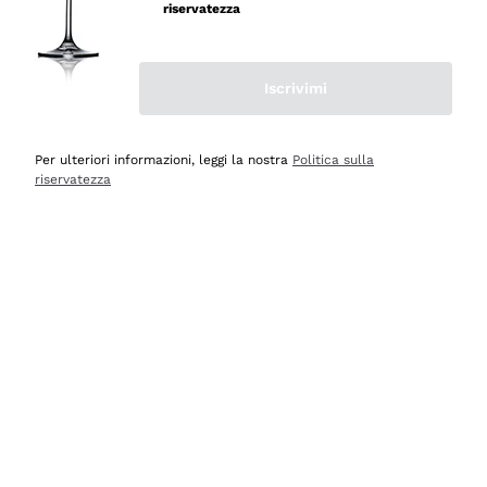
professionalità
riservatezza
Acquirente verificato
Iscrivimi
Ieri
Seri affidabili
Per ulteriori informazioni, leggi la nostra
Politica sulla
riservatezza
Acquirente verificato
Ieri
Il catalogo offre moltissime possibilità di scelta tra tanti
prodotti diversi e con un ampio range di prezzo. Le
indicazioni dei consulenti sono estremamente chiare e
conformi alle caratteristiche dei prodotti acquistati
Acquirente verificato