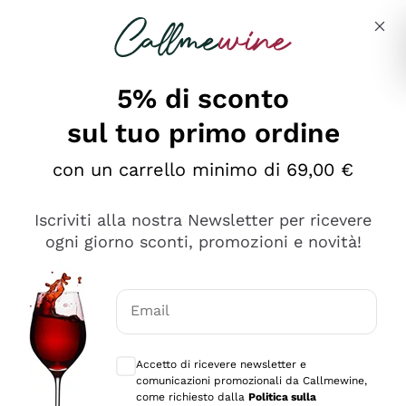
Salta al contenuto principale
Descrivi cosa stai cercando
5% di sconto
sul tuo primo ordine
Ottimo
con un carrello minimo di 69,00 €
4,5
/5
2.561
Iscriviti alla nostra Newsletter per ricevere
recensioni
ogni giorno sconti, promozioni e novità!
Le nostre recensioni a 4 e 5 stelle.
Clicca qui per leggerle tutte >
Email
Precedente
Successivo
Consensi opzionali per ricevere comunica
Accetto di ricevere newsletter e
Oggi
comunicazioni promozionali da Callmewine,
Acquisto semplice nelle modalità, gestito con rapidità e
come richiesto dalla
Politica sulla