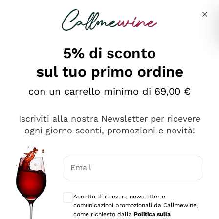
Salta al contenuto principale
Descrivi cosa stai cercando
5% di sconto
sul tuo primo ordine
Ottimo
con un carrello minimo di 69,00 €
4,5
/5
2.566
Iscriviti alla nostra Newsletter per ricevere
recensioni
ogni giorno sconti, promozioni e novità!
Le nostre recensioni a 4 e 5 stelle.
Clicca qui per leggerle tutte >
Email
Precedente
Successivo
Consensi opzionali per ricevere comunica
Accetto di ricevere newsletter e
Oggi
comunicazioni promozionali da Callmewine,
Ordine tutto ok, niente da dire a riguardo. Il sito in se
come richiesto dalla
Politica sulla