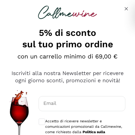
Salta al contenuto principale
Descrivi cosa stai cercando
5% di sconto
sul tuo primo ordine
Ottimo
con un carrello minimo di 69,00 €
4,5
/5
2.559
Iscriviti alla nostra Newsletter per ricevere
recensioni
ogni giorno sconti, promozioni e novità!
Le nostre recensioni a 4 e 5 stelle.
Clicca qui per leggerle tutte >
Email
Precedente
Successivo
Consensi opzionali per ricevere comunica
Accetto di ricevere newsletter e
Oggi
comunicazioni promozionali da Callmewine,
Il catalogo offre moltissime possibilità di scelta tra tanti
come richiesto dalla
Politica sulla