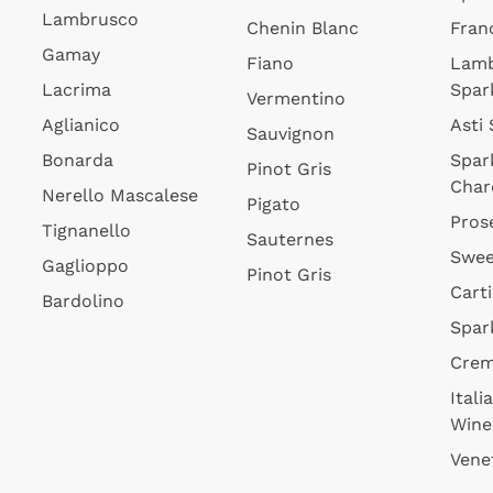
Lambrusco
Chenin Blanc
Fran
Gamay
Fiano
Lam
Lacrima
Spar
Vermentino
Aglianico
Asti
Sauvignon
Bonarda
Spar
Pinot Gris
Char
Nerello Mascalese
Pigato
Pros
Tignanello
Sauternes
Swee
Gaglioppo
Pinot Gris
Cart
Bardolino
Spar
Cre
Itali
Wine
Vene