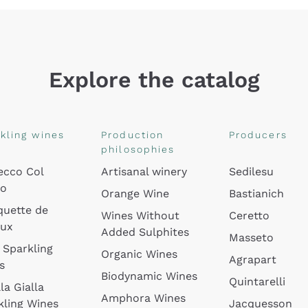
Explore the catalog
kling wines
Production
Producers
philosophies
ecco Col
Artisanal winery
Sedilesu
do
Orange Wine
Bastianich
quette de
Wines Without
Ceretto
oux
Added Sulphites
Masseto
 Sparkling
Organic Wines
Agrapart
s
Biodynamic Wines
Quintarelli
la Gialla
Amphora Wines
kling Wines
Jacquesson