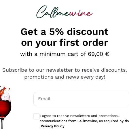
 looking for
Champagne
Sparkling Wines
Al
Get a 5% discount
on your first order
with a minimum cart of 69,00 €
Subscribe to our newsletter to receive discounts,
promotions and news every day!
Email
Optional consents to receive communicati
I agree to receive newsletters and promotional
communications from Callmewine, as required by th
tanti prodotti diversi e con un ampio range di prezzo. Le 
.
Privacy Policy