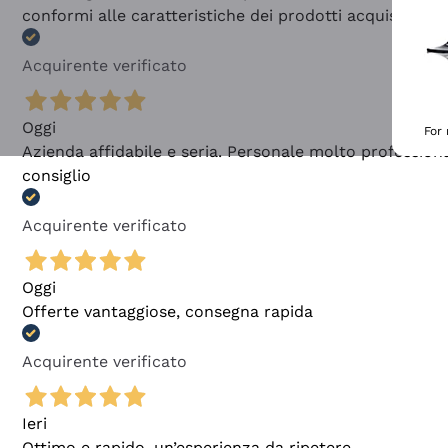
conformi alle caratteristiche dei prodotti acquistati
Acquirente verificato
Oggi
For
Azienda affidabile e seria. Personale molto profession
consiglio
Acquirente verificato
Oggi
Offerte vantaggiose, consegna rapida
Acquirente verificato
Ieri
Ottimo e rapido, un’esperienza da ripetere