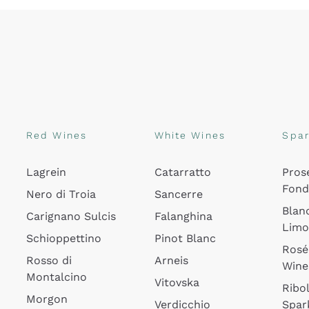
Red Wines
White Wines
Spar
Lagrein
Catarratto
Pros
Fon
Nero di Troia
Sancerre
Blan
Carignano Sulcis
Falanghina
Lim
Schioppettino
Pinot Blanc
Rosé
Rosso di
Arneis
Wine
Montalcino
Vitovska
Ribol
Morgon
Verdicchio
Spar