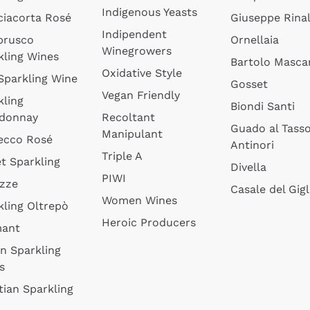
Indigenous Yeasts
ciacorta Rosé
Giuseppe Rinal
Indipendent
brusco
Ornellaia
Winegrowers
kling Wines
Bartolo Mascar
Oxidative Style
 Sparkling Wine
Gosset
Vegan Friendly
kling
Biondi Santi
donnay
Recoltant
Guado al Tass
Manipulant
ecco Rosé
Antinori
Triple A
t Sparkling
Divella
PIWI
izze
Casale del Gigl
Women Wines
kling Oltrepò
Heroic Producers
mant
an Sparkling
s
tian Sparkling