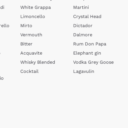
di
White Grappa
Martini
Limoncello
Crystal Head
ello
Mirto
Dictador
Vermouth
Dalmore
Bitter
Rum Don Papa
o
Acquavite
Elephant gin
Whisky Blended
Vodka Grey Goose
Cocktail
Lagavulin
io