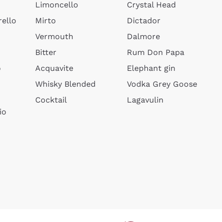
Limoncello
Crystal Head
ello
Mirto
Dictador
Vermouth
Dalmore
Bitter
Rum Don Papa
o
Acquavite
Elephant gin
Whisky Blended
Vodka Grey Goose
Cocktail
Lagavulin
io