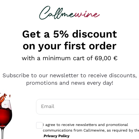
 looking for
Champagne
Sparkling Wines
Al
Get a 5% discount
on your first order
with a minimum cart of 69,00 €
Subscribe to our newsletter to receive discounts,
promotions and news every day!
Email
Optional consents to receive communicati
I agree to receive newsletters and promotional
communications from Callmewine, as required by th
sima
.
Privacy Policy