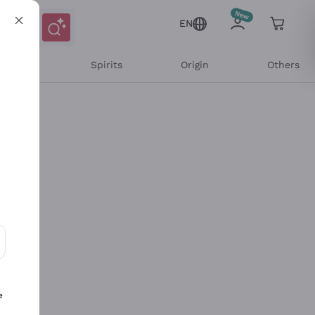
EN
l Wines
Spirits
Origin
Others
ons and personalized offers
e