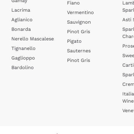
Gamay
Fiano
Lam
Lacrima
Spar
Vermentino
Aglianico
Asti
Sauvignon
Bonarda
Spar
Pinot Gris
Char
Nerello Mascalese
Pigato
Pros
Tignanello
Sauternes
Swee
Gaglioppo
Pinot Gris
Cart
Bardolino
Spar
Cre
Itali
Wine
Vene