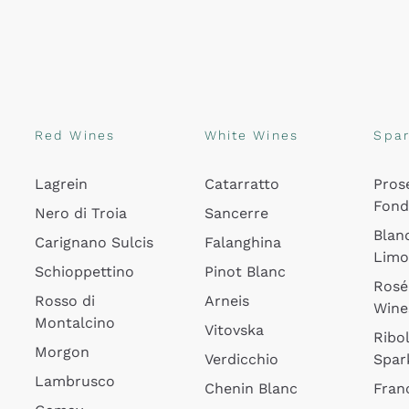
Red Wines
White Wines
Spar
Lagrein
Catarratto
Pros
Fon
Nero di Troia
Sancerre
Blan
Carignano Sulcis
Falanghina
Lim
Schioppettino
Pinot Blanc
Rosé
Rosso di
Arneis
Wine
Montalcino
Vitovska
Ribol
Morgon
Verdicchio
Spar
Lambrusco
Chenin Blanc
Fran