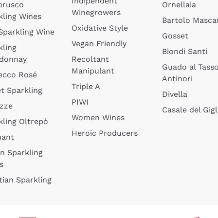
Indipendent
brusco
Ornellaia
Winegrowers
kling Wines
Bartolo Mascar
Oxidative Style
 Sparkling Wine
Gosset
Vegan Friendly
kling
Biondi Santi
donnay
Recoltant
Guado al Tass
Manipulant
ecco Rosé
Antinori
Triple A
t Sparkling
Divella
PIWI
izze
Casale del Gigl
Women Wines
kling Oltrepò
Heroic Producers
mant
an Sparkling
s
tian Sparkling