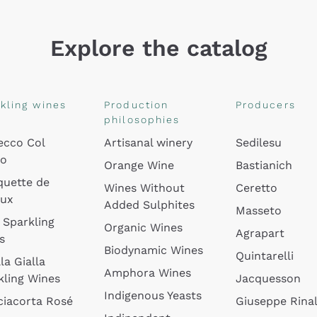
Explore the catalog
kling wines
Production
Producers
philosophies
ecco Col
Artisanal winery
Sedilesu
do
Orange Wine
Bastianich
quette de
Wines Without
Ceretto
oux
Added Sulphites
Masseto
 Sparkling
Organic Wines
Agrapart
s
Biodynamic Wines
Quintarelli
la Gialla
Amphora Wines
kling Wines
Jacquesson
Indigenous Yeasts
ciacorta Rosé
Giuseppe Rinal