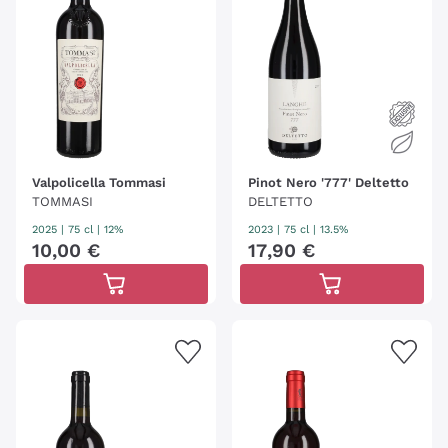
Valpolicella Tommasi
Pinot Nero '777' Deltetto
TOMMASI
DELTETTO
2025
|
75 cl
| 12%
2023
|
75 cl
| 13.5%
10
,
00
€
17
,
90
€