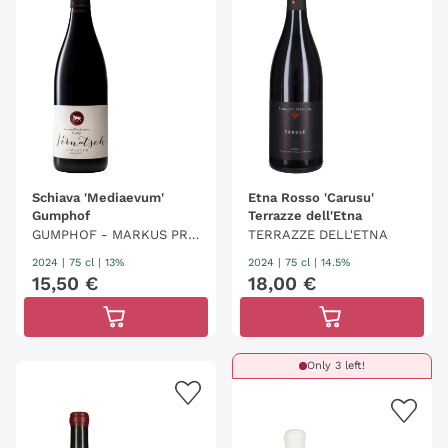
Schiava 'Mediaevum'
Etna Rosso 'Carusu'
Gumphof
Terrazze dell'Etna
GUMPHOF - MARKUS PRA
TERRAZZE DELL'ETNA
CKWIESER
2024
|
75 cl
| 13%
2024
|
75 cl
| 14.5%
15
,
50
€
18
,
00
€
Only 3 left!