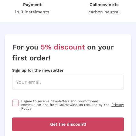
Cremant
Bartolo Mascarello
Campari
Payment
Callmewine is
Pinot Gris
Triple A
Limoncello
Italian Sparkling Wines
Gosset
in 3 instalments
carbon neutral
Martini
PIWI
Mirto
Venetian Sparkling
Biondi Santi
Crystal Head
Women Wines
Vermouth
Guado al Tasso Antinori
Dictador
Heroic Producers
Bitter
Divella
Dalmore
For you
5% discount
on your
Acquavite
Casale del Giglio
Rum Don Papa
Whisky Blended
first order!
Elephant gin
Cocktail
Sign up for the newsletter
Vodka Grey Goose
Lagavulin
I agree to receive newsletters and promotional
Privacy
communications from Callmewine, as required by the .
Policy
Get the discount!