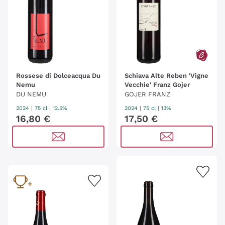
Rossese di Dolceacqua Du
Schiava Alte Reben 'Vigne
Nemu
Vecchie' Franz Gojer
DU NEMU
GOJER FRANZ
2024
|
75 cl
| 12.5%
2024
|
75 cl
| 13%
16
,
80
€
17
,
50
€