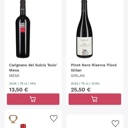
Carignano del Sulcis 'Buio'
Pinot Nero Riserva 'Flora'
Mesa
Girlan
MESA
GIRLAN
2024
|
75 cl
| 14%
2023
|
75 cl
| 13.5%
13
,
50
€
25
,
50
€