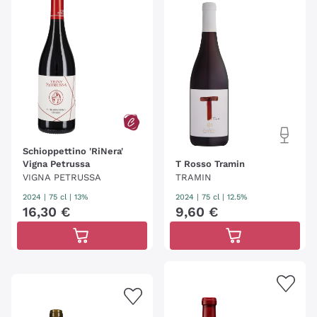
Schioppettino 'RiNera'
Vigna Petrussa
T Rosso Tramin
VIGNA PETRUSSA
TRAMIN
2024
|
75 cl
| 13%
2024
|
75 cl
| 12.5%
16
,
30
€
9
,
60
€