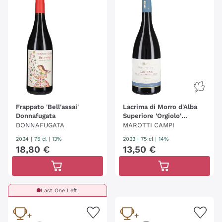
repertoire.
Frappato 'Bell'assai'
Lacrima di Morro d'Alba
Donnafugata
Superiore 'Orgiolo'
Marotti Campi 2023
DONNAFUGATA
MAROTTI CAMPI
2024
|
75 cl
| 13%
2023
|
75 cl
| 14%
18
,
80
€
13
,
50
€
Last One Left!