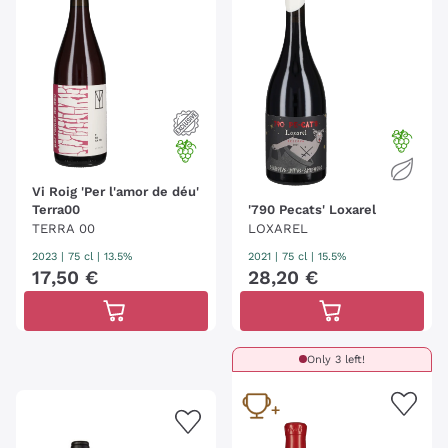
Vi Roig 'Per l'amor de déu'
Terra00
'790 Pecats' Loxarel
TERRA 00
LOXAREL
2023
|
75 cl
| 13.5%
2021
|
75 cl
| 15.5%
17
,
50
€
28
,
20
€
Only 3 left!