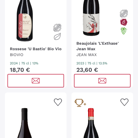
Beaujolais 'L’Exthase'
Rossese 'U Bastio' Bio Vio
Jean Max
BIOVIO
JEAN MAX
2024
|
75 cl
| 13%
2023
|
75 cl
| 13.5%
18
,
70
€
23
,
60
€