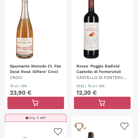
Spumante Metodo Cl. Pas
Rosso 'Poggio Badiola'
Dosé Rosé 'Alfiere' Croci
Castello di Fonterutoli
CROCI
CASTELLO DI FONTERUT
OLI - MAZZEI
75 cl
| 12%
2022
|
75 cl
| 13%
23
,
90
€
12
,
30
€
Only 2 left!