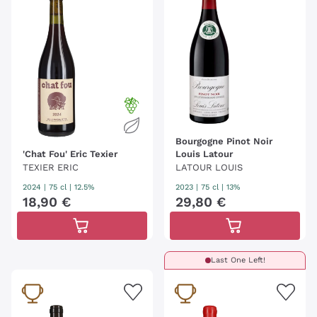
Bourgogne Pinot Noir
'Chat Fou' Eric Texier
Louis Latour
TEXIER ERIC
LATOUR LOUIS
2024
|
75 cl
| 12.5%
2023
|
75 cl
| 13%
18
,
90
€
29
,
80
€
Last One Left!