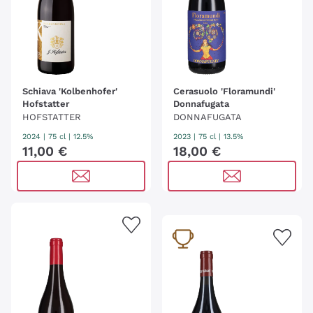
Schiava 'Kolbenhofer'
Cerasuolo 'Floramundi'
Hofstatter
Donnafugata
HOFSTATTER
DONNAFUGATA
2024
|
75 cl
| 12.5%
2023
|
75 cl
| 13.5%
11
,
00
€
18
,
00
€