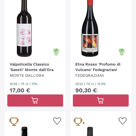
Valpolicella Classico
Etna Rosso 'Profumo di
'Saseti' Monte dall'Ora
Vulcano' Fedegraziani
MONTE DALL'ORA
FEDEGRAZIANI
2025
|
75 cl
| 12%
2022
|
75 cl
| 13.5%
17
,
00
€
90
,
30
€