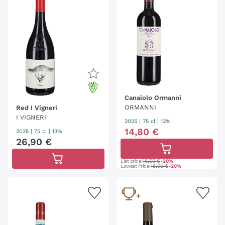
Canaiolo Ormanni
ORMANNI
Red I Vigneri
I VIGNERI
2025
|
75 cl
| 13%
14
,
80
€
2025
|
75 cl
| 13%
26
,
90
€
List price:
18,50 €
-20%
Lowest Price:
18,50 €
-20%