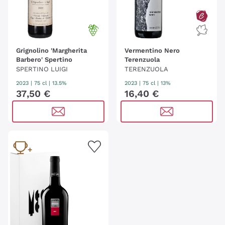
Grignolino 'Margherita
Vermentino Nero
Barbero' Spertino
Terenzuola
SPERTINO LUIGI
TERENZUOLA
2023
|
75 cl
| 13.5%
2023
|
75 cl
| 13%
37
,
50
€
16
,
40
€