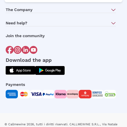
The Company
About Us
Need help?
Sustainability
Customer service
Wine Shops & Restaurants
Join the community
Terms of Sales
Corporate Gifts
Order withdrawal form
Gift Card
Accessibility
Guide to our wines
Download the app
Payments
© Callmewine 2026, tutti i diritti riservati. CALLMEWINE S.R.L., Via Natale