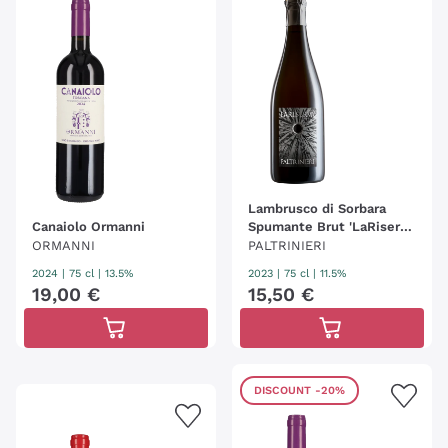
Lambrusco di Sorbara
Canaiolo Ormanni
Spumante Brut 'LaRiserva'
Paltrinieri
ORMANNI
PALTRINIERI
2024
|
75 cl
| 13.5%
2023
|
75 cl
| 11.5%
19
,
00
€
15
,
50
€
DISCOUNT
-20%