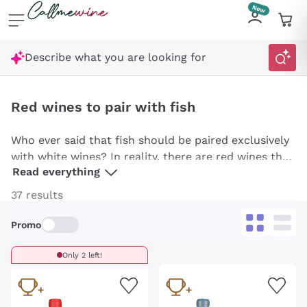
Skip to content
Describe what you are looking for
Red wines to pair with fish
Who ever said that fish should be paired exclusively
with
white wines
? In reality, there are red wines that,
Read everything
thanks to their unique characteristics, are perfectly
pair with seafood dishes
, offering a surprising and
37 results
pleasant tasting experience. These are light,
drinkable wines with a marked acidity, which, thanks
Promo
to their versatility, manage to perfectly balance the
delicate flavors and fresh notes of seafood dishes.
Only 2 left!
Discover these unusual and delicious options, ideal
for those who want to experiment with new
combinations and enrich their gastronomic