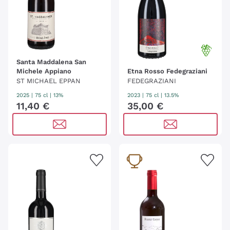
Santa Maddalena San
Michele Appiano
Etna Rosso Fedegraziani
ST MICHAEL EPPAN
FEDEGRAZIANI
2025
|
75 cl
| 13%
2023
|
75 cl
| 13.5%
11
,
40
€
35
,
00
€