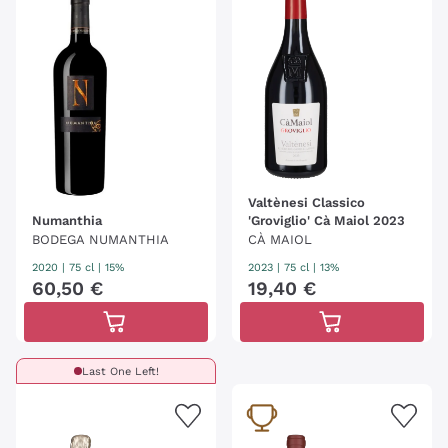
Valtènesi Classico
Numanthia
'Groviglio' Cà Maiol 2023
BODEGA NUMANTHIA
CÀ MAIOL
2020
|
75 cl
| 15%
2023
|
75 cl
| 13%
60
,
50
€
19
,
40
€
Last One Left!