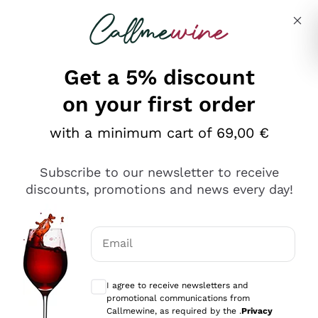
Skip to content
Describe what you are looking for
Get a 5% discount
on your first order
Ottimo
with a minimum cart of 69,00 €
4,5
/5
2.552
Subscribe to our newsletter to receive
recensioni
discounts, promotions and news every day!
Le nostre recensioni a 4 e 5 stelle.
Clicca qui per leggerle tutte >
Email
Precedente
Successivo
Optional consents to receive communicat
I agree to receive newsletters and
Oggi
promotional communications from
Ottima facilità di acquisto sul sito e consegna
Callmewine, as required by the .
Privacy