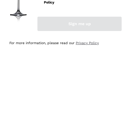
velocissima
Policy
Acquirente verificato
Sign me up
Ieri
Perfetti e attenti al cliente
For more information, please read our
Privacy Policy
Acquirente verificato
Ieri
Semplice nell'uso, puntuali e veloci.
Acquirente verificato
Ieri
Ottima come sempre!