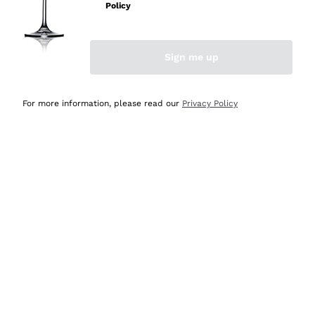
velocissima
Policy
Acquirente verificato
Sign me up
Ieri
Perfetti e attenti al cliente
For more information, please read our
Privacy Policy
Acquirente verificato
Ieri
Semplice nell'uso, puntuali e veloci.
Acquirente verificato
Ieri
Ottima come sempre!