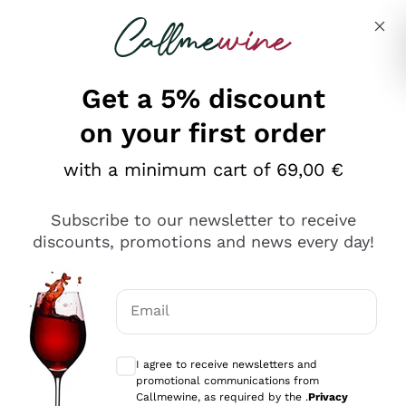
Skip to content
Describe what you are looking for
Get a 5% discount
on your first order
Ottimo
with a minimum cart of 69,00 €
4,5
/5
2.552
Subscribe to our newsletter to receive
recensioni
discounts, promotions and news every day!
Le nostre recensioni a 4 e 5 stelle.
Clicca qui per leggerle tutte >
Email
Precedente
Successivo
Optional consents to receive communicat
I agree to receive newsletters and
Oggi
promotional communications from
Ottima facilità di acquisto sul sito e consegna
Callmewine, as required by the .
Privacy