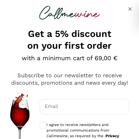
Skip to content
Describe what you are looking for
Get a 5% discount
on your first order
Ottimo
with a minimum cart of 69,00 €
4,5
/5
2.559
Subscribe to our newsletter to receive
recensioni
discounts, promotions and news every day!
Le nostre recensioni a 4 e 5 stelle.
Clicca qui per leggerle tutte >
Email
Precedente
Successivo
Optional consents to receive communicat
I agree to receive newsletters and
Oggi
promotional communications from
Il catalogo offre moltissime possibilità di scelta tra tanti
Callmewine, as required by the .
Privacy