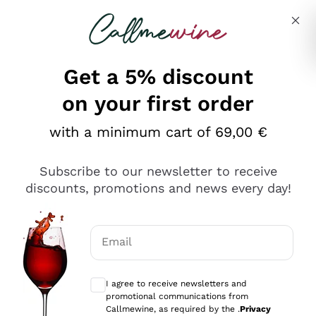
Skip to content
Describe what you are looking for
Get a 5% discount
on your first order
Ottimo
with a minimum cart of 69,00 €
4,5
/5
2.566
Subscribe to our newsletter to receive
recensioni
discounts, promotions and news every day!
Le nostre recensioni a 4 e 5 stelle.
Clicca qui per leggerle tutte >
Email
Precedente
Successivo
Optional consents to receive communicat
I agree to receive newsletters and
Oggi
promotional communications from
Ordine tutto ok, niente da dire a riguardo. Il sito in se
Callmewine, as required by the .
Privacy