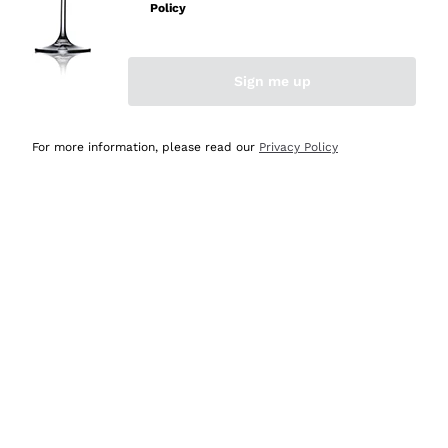
professionalità
Policy
Acquirente verificato
Sign me up
Ieri
Seri affidabili
For more information, please read our
Privacy Policy
Acquirente verificato
Ieri
Il catalogo offre moltissime possibilità di scelta tra tanti
prodotti diversi e con un ampio range di prezzo. Le
indicazioni dei consulenti sono estremamente chiare e
conformi alle caratteristiche dei prodotti acquistati
Acquirente verificato