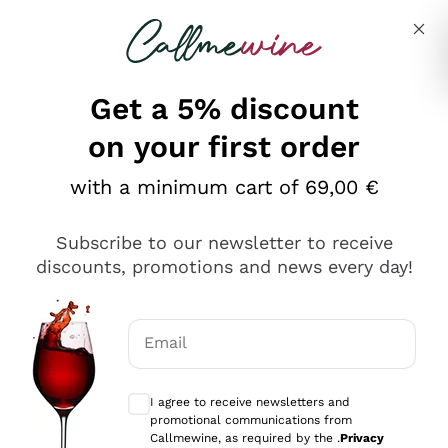
Skip to content
Describe what you are looking for
Get a 5% discount
on your first order
Ottimo
with a minimum cart of 69,00 €
4,5
/5
2.561
Subscribe to our newsletter to receive
recensioni
discounts, promotions and news every day!
Le nostre recensioni a 4 e 5 stelle.
Clicca qui per leggerle tutte >
Email
Precedente
Successivo
Optional consents to receive communicat
I agree to receive newsletters and
Oggi
promotional communications from
Acquisto semplice nelle modalità, gestito con rapidità e
Callmewine, as required by the .
Privacy