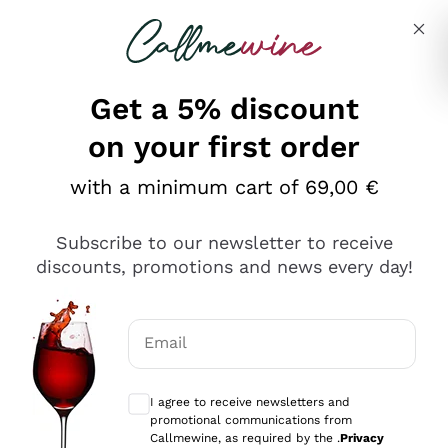
Skip to content
Describe what you are looking for
Get a 5% discount
on your first order
Ottimo
with a minimum cart of 69,00 €
4,5
/5
2.559
Subscribe to our newsletter to receive
recensioni
discounts, promotions and news every day!
Le nostre recensioni a 4 e 5 stelle.
Clicca qui per leggerle tutte >
Email
Precedente
Successivo
Optional consents to receive communicat
I agree to receive newsletters and
Oggi
promotional communications from
Il catalogo offre moltissime possibilità di scelta tra tanti
Callmewine, as required by the .
Privacy