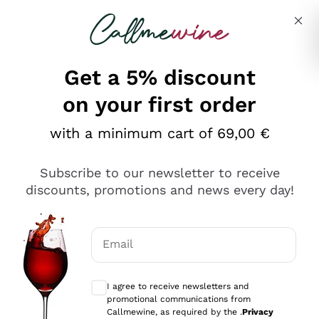
Skip to content
Describe what you are looking for
Get a 5% discount
on your first order
Ottimo
with a minimum cart of 69,00 €
4,5
/5
2.551
Subscribe to our newsletter to receive
recensioni
discounts, promotions and news every day!
Le nostre recensioni a 4 e 5 stelle.
Clicca qui per leggerle tutte >
Email
Precedente
Successivo
Optional consents to receive communicat
I agree to receive newsletters and
Oggi
promotional communications from
Perfetti e attenti al cliente
Callmewine, as required by the .
Privacy