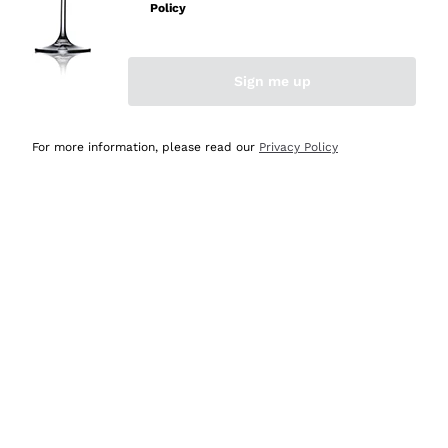
Policy
Acquirente verificato
Sign me up
Ieri
Semplice nell'uso, puntuali e veloci.
For more information, please read our
Privacy Policy
Acquirente verificato
Ieri
Ottima come sempre!
Acquirente verificato
2 Giorni Fa
Buona esperienza
Acquirente verificato