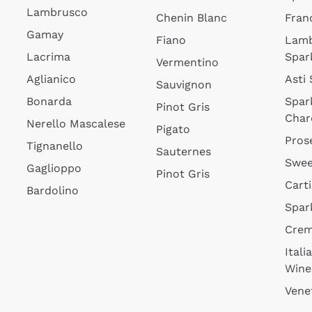
Lambrusco
Chenin Blanc
Fran
Gamay
Fiano
Lam
Lacrima
Spar
Vermentino
Aglianico
Asti
Sauvignon
Bonarda
Spar
Pinot Gris
Char
Nerello Mascalese
Pigato
Pros
Tignanello
Sauternes
Swee
Gaglioppo
Pinot Gris
Cart
Bardolino
Spar
Cre
Itali
Wine
Vene