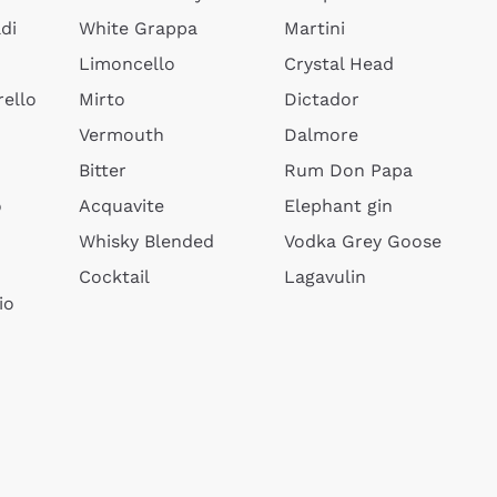
di
White Grappa
Martini
Limoncello
Crystal Head
ello
Mirto
Dictador
Vermouth
Dalmore
Bitter
Rum Don Papa
o
Acquavite
Elephant gin
Whisky Blended
Vodka Grey Goose
Cocktail
Lagavulin
io