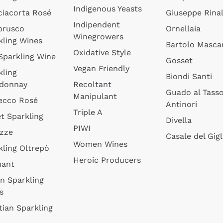
Indigenous Yeasts
ciacorta Rosé
Giuseppe Rinal
Indipendent
brusco
Ornellaia
Winegrowers
kling Wines
Bartolo Mascar
Oxidative Style
 Sparkling Wine
Gosset
Vegan Friendly
kling
Biondi Santi
donnay
Recoltant
Guado al Tass
Manipulant
ecco Rosé
Antinori
Triple A
t Sparkling
Divella
PIWI
izze
Casale del Gigl
Women Wines
kling Oltrepò
Heroic Producers
mant
an Sparkling
s
tian Sparkling