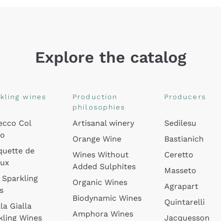
Explore the catalog
kling wines
Production
Producers
philosophies
ecco Col
Artisanal winery
Sedilesu
do
Orange Wine
Bastianich
quette de
Wines Without
Ceretto
oux
Added Sulphites
Masseto
 Sparkling
Organic Wines
Agrapart
s
Biodynamic Wines
Quintarelli
la Gialla
Amphora Wines
kling Wines
Jacquesson