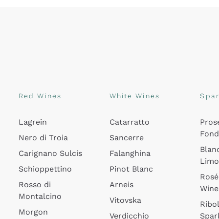
Red Wines
White Wines
Spar
Lagrein
Catarratto
Pros
Fon
Nero di Troia
Sancerre
Blan
Carignano Sulcis
Falanghina
Lim
Schioppettino
Pinot Blanc
Rosé
Rosso di
Arneis
Wine
Montalcino
Vitovska
Ribol
Morgon
Verdicchio
Spar