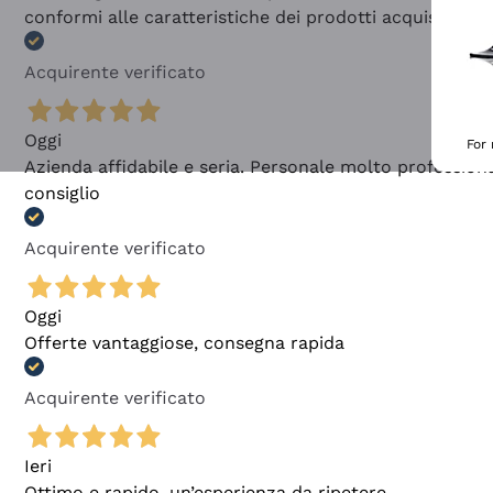
conformi alle caratteristiche dei prodotti acquistati
Acquirente verificato
Oggi
For
Azienda affidabile e seria. Personale molto profession
consiglio
Acquirente verificato
Oggi
Offerte vantaggiose, consegna rapida
Acquirente verificato
Ieri
Ottimo e rapido, un’esperienza da ripetere