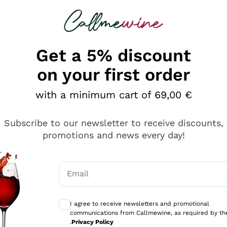
 looking for
Champagne
Sparkling Wines
Al
Get a 5% discount
on your first order
with a minimum cart of 69,00 €
Subscribe to our newsletter to receive discounts,
promotions and news every day!
Email
Optional consents to receive communicati
I agree to receive newsletters and promotional
communications from Callmewine, as required by th
tanti prodotti diversi e con un ampio range di prezzo. Le 
.
Privacy Policy