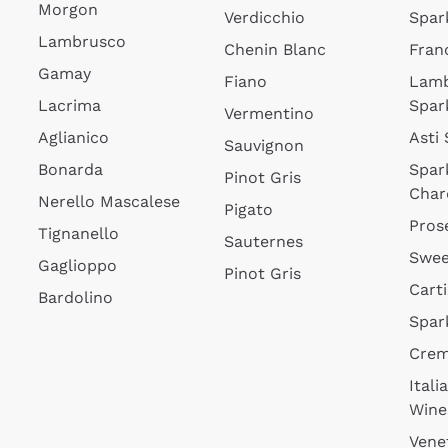
Morgon
Verdicchio
Spar
Lambrusco
Chenin Blanc
Fran
Gamay
Fiano
Lam
Lacrima
Spar
Vermentino
Aglianico
Asti
Sauvignon
Bonarda
Spar
Pinot Gris
Char
Nerello Mascalese
Pigato
Pros
Tignanello
Sauternes
Swee
Gaglioppo
Pinot Gris
Cart
Bardolino
Spar
Cre
Itali
Wine
Vene