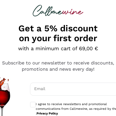
 looking for
Champagne
Sparkling Wines
Al
Get a 5% discount
on your first order
with a minimum cart of 69,00 €
Subscribe to our newsletter to receive discounts,
promotions and news every day!
Email
Optional consents to receive communicati
I agree to receive newsletters and promotional
communications from Callmewine, as required by th
se non è male ma secondo me ci sono alternative che hanno p
.
Privacy Policy