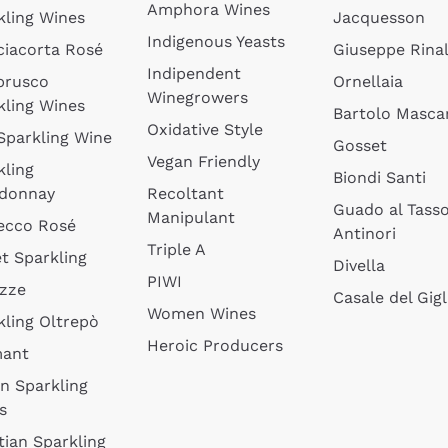
Amphora Wines
kling Wines
Jacquesson
Indigenous Yeasts
ciacorta Rosé
Giuseppe Rinal
Indipendent
brusco
Ornellaia
Winegrowers
kling Wines
Bartolo Mascar
Oxidative Style
 Sparkling Wine
Gosset
Vegan Friendly
kling
Biondi Santi
donnay
Recoltant
Guado al Tass
Manipulant
ecco Rosé
Antinori
Triple A
t Sparkling
Divella
PIWI
izze
Casale del Gigl
Women Wines
kling Oltrepò
Heroic Producers
mant
an Sparkling
s
tian Sparkling