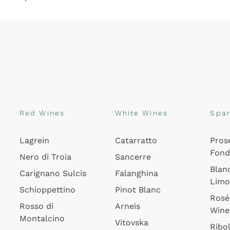
Red Wines
White Wines
Spar
Lagrein
Catarratto
Pros
Fon
Nero di Troia
Sancerre
Blan
Carignano Sulcis
Falanghina
Lim
Schioppettino
Pinot Blanc
Rosé
Rosso di
Arneis
Wine
Montalcino
Vitovska
Ribol