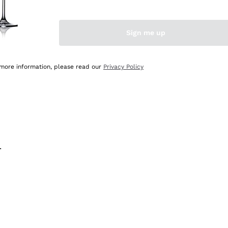
na e lo consiglio! 👍
Sign me up
 more information, please read our
Privacy Policy
.