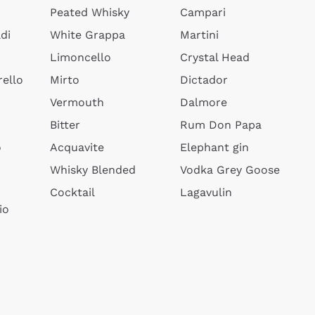
Peated Whisky
Campari
di
White Grappa
Martini
Limoncello
Crystal Head
ello
Mirto
Dictador
Vermouth
Dalmore
Bitter
Rum Don Papa
o
Acquavite
Elephant gin
Whisky Blended
Vodka Grey Goose
Cocktail
Lagavulin
io