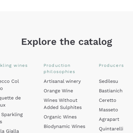
Explore the catalog
kling wines
Production
Producers
philosophies
ecco Col
Artisanal winery
Sedilesu
do
Orange Wine
Bastianich
quette de
Wines Without
Ceretto
oux
Added Sulphites
Masseto
 Sparkling
Organic Wines
Agrapart
s
Biodynamic Wines
Quintarelli
la Gialla