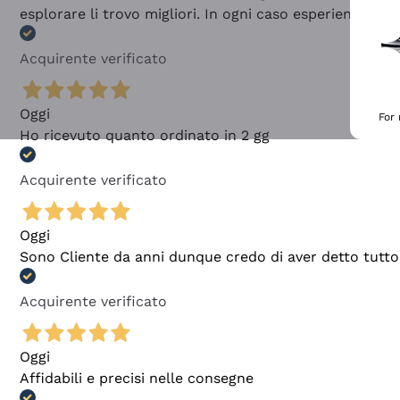
esplorare li trovo migliori. In ogni caso esperienza buo
Acquirente verificato
Oggi
For
Ho ricevuto quanto ordinato in 2 gg
Acquirente verificato
Oggi
Sono Cliente da anni dunque credo di aver detto tutto
Acquirente verificato
Oggi
Affidabili e precisi nelle consegne