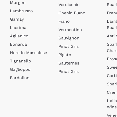
Morgon
Verdicchio
Spar
Lambrusco
Chenin Blanc
Fran
Gamay
Fiano
Lam
Lacrima
Spar
Vermentino
Aglianico
Asti
Sauvignon
Bonarda
Spar
Pinot Gris
Char
Nerello Mascalese
Pigato
Pros
Tignanello
Sauternes
Swee
Gaglioppo
Pinot Gris
Cart
Bardolino
Spar
Cre
Itali
Wine
Vene