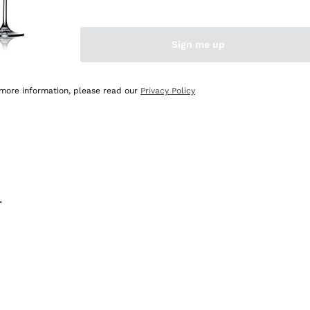
na e lo consiglio! 👍
Sign me up
 more information, please read our
Privacy Policy
.