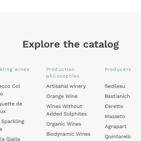
Explore the catalog
kling wines
Production
Producers
philosophies
ecco Col
Artisanal winery
Sedilesu
do
Orange Wine
Bastianich
quette de
Wines Without
Ceretto
oux
Added Sulphites
Masseto
 Sparkling
Organic Wines
Agrapart
s
Biodynamic Wines
Quintarelli
la Gialla