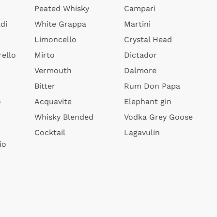
Peated Whisky
Campari
di
White Grappa
Martini
Limoncello
Crystal Head
ello
Mirto
Dictador
Vermouth
Dalmore
Bitter
Rum Don Papa
o
Acquavite
Elephant gin
Whisky Blended
Vodka Grey Goose
Cocktail
Lagavulin
io