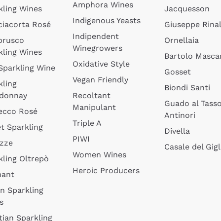
Amphora Wines
kling Wines
Jacquesson
Indigenous Yeasts
ciacorta Rosé
Giuseppe Rinal
Indipendent
brusco
Ornellaia
Winegrowers
kling Wines
Bartolo Mascar
Oxidative Style
 Sparkling Wine
Gosset
Vegan Friendly
kling
Biondi Santi
donnay
Recoltant
Guado al Tass
Manipulant
ecco Rosé
Antinori
Triple A
t Sparkling
Divella
PIWI
izze
Casale del Gigl
Women Wines
kling Oltrepò
Heroic Producers
mant
an Sparkling
s
tian Sparkling