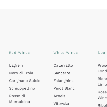
Red Wines
White Wines
Spar
Lagrein
Catarratto
Pros
Fon
Nero di Troia
Sancerre
Blan
Carignano Sulcis
Falanghina
Lim
Schioppettino
Pinot Blanc
Rosé
Rosso di
Arneis
Wine
Montalcino
Vitovska
Ribol