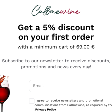
 looking for
Champagne
Sparkling Wines
Al
Get a 5% discount
on your first order
with a minimum cart of 69,00 €
Subscribe to our newsletter to receive discounts,
promotions and news every day!
Email
Optional consents to receive communicati
I agree to receive newsletters and promotional
communications from Callmewine, as required by th
se non è male ma secondo me ci sono alternative che hanno p
.
Privacy Policy