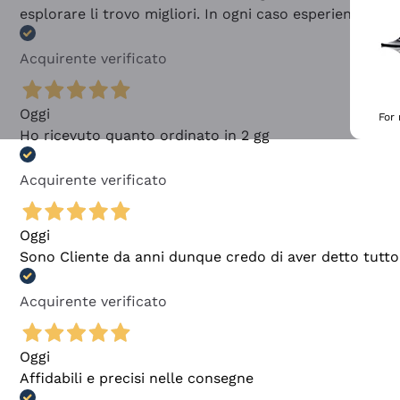
esplorare li trovo migliori. In ogni caso esperienza buo
Acquirente verificato
Oggi
For
Ho ricevuto quanto ordinato in 2 gg
Acquirente verificato
Oggi
Sono Cliente da anni dunque credo di aver detto tutto
Acquirente verificato
Oggi
Affidabili e precisi nelle consegne