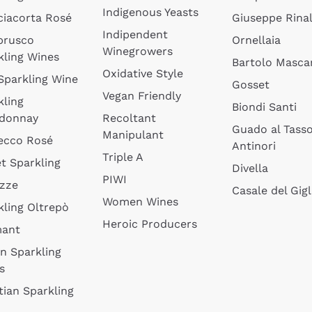
Indigenous Yeasts
ciacorta Rosé
Giuseppe Rinal
Indipendent
brusco
Ornellaia
Winegrowers
kling Wines
Bartolo Mascar
Oxidative Style
 Sparkling Wine
Gosset
Vegan Friendly
kling
Biondi Santi
donnay
Recoltant
Guado al Tass
Manipulant
ecco Rosé
Antinori
Triple A
t Sparkling
Divella
PIWI
izze
Casale del Gigl
Women Wines
kling Oltrepò
Heroic Producers
mant
an Sparkling
s
tian Sparkling