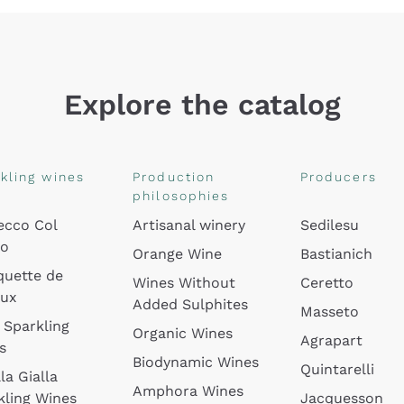
Explore the catalog
kling wines
Production
Producers
philosophies
ecco Col
Artisanal winery
Sedilesu
do
Orange Wine
Bastianich
quette de
Wines Without
Ceretto
oux
Added Sulphites
Masseto
 Sparkling
Organic Wines
Agrapart
s
Biodynamic Wines
Quintarelli
la Gialla
Amphora Wines
kling Wines
Jacquesson