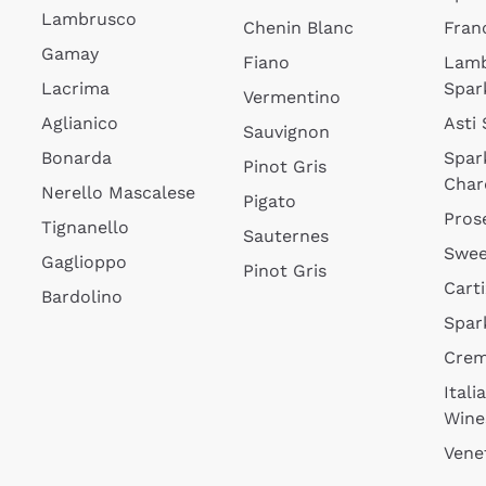
Lambrusco
Chenin Blanc
Fran
Gamay
Fiano
Lam
Lacrima
Spar
Vermentino
Aglianico
Asti
Sauvignon
Bonarda
Spar
Pinot Gris
Char
Nerello Mascalese
Pigato
Pros
Tignanello
Sauternes
Swee
Gaglioppo
Pinot Gris
Cart
Bardolino
Spar
Cre
Itali
Wine
Vene