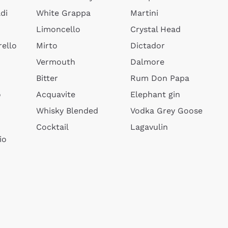
di
White Grappa
Martini
Limoncello
Crystal Head
ello
Mirto
Dictador
Vermouth
Dalmore
Bitter
Rum Don Papa
o
Acquavite
Elephant gin
Whisky Blended
Vodka Grey Goose
Cocktail
Lagavulin
io