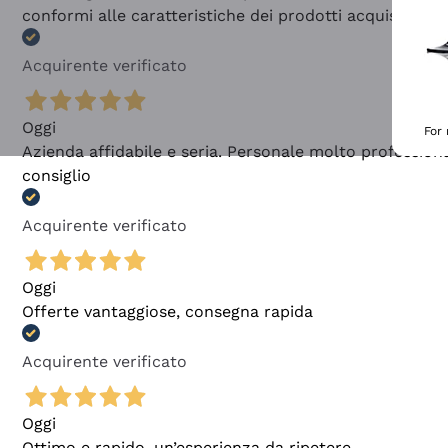
conformi alle caratteristiche dei prodotti acquistati
Acquirente verificato
Oggi
For
Azienda affidabile e seria. Personale molto profession
consiglio
Acquirente verificato
Oggi
Offerte vantaggiose, consegna rapida
Acquirente verificato
Oggi
Ottimo e rapido, un’esperienza da ripetere