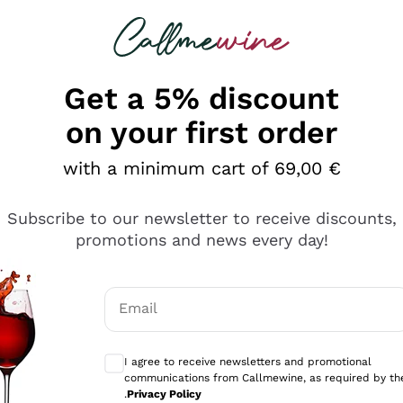
 looking for
Champagne
Sparkling Wines
Al
Get a 5% discount
on your first order
with a minimum cart of 69,00 €
Subscribe to our newsletter to receive discounts,
promotions and news every day!
Email
Optional consents to receive communicati
I agree to receive newsletters and promotional
communications from Callmewine, as required by th
tanti prodotti diversi e con un ampio range di prezzo. Le 
.
Privacy Policy