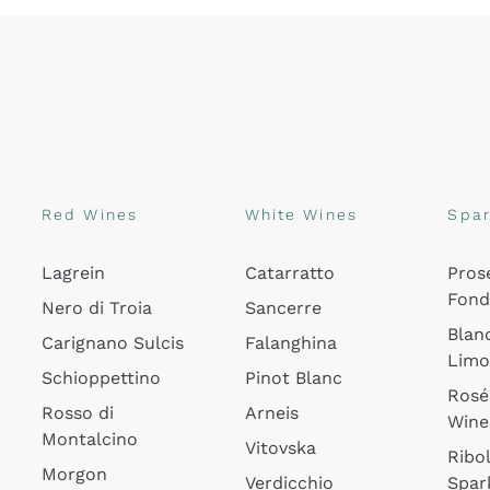
Red Wines
White Wines
Spar
Lagrein
Catarratto
Pros
Fon
Nero di Troia
Sancerre
Blan
Carignano Sulcis
Falanghina
Lim
Schioppettino
Pinot Blanc
Rosé
Rosso di
Arneis
Wine
Montalcino
Vitovska
Ribol
Morgon
Verdicchio
Spar