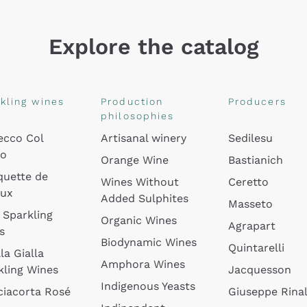
Explore the catalog
kling wines
Production
Producers
philosophies
ecco Col
Artisanal winery
Sedilesu
do
Orange Wine
Bastianich
quette de
Wines Without
Ceretto
oux
Added Sulphites
Masseto
 Sparkling
Organic Wines
Agrapart
s
Biodynamic Wines
Quintarelli
la Gialla
Amphora Wines
kling Wines
Jacquesson
Indigenous Yeasts
ciacorta Rosé
Giuseppe Rinal