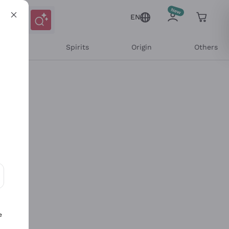
EN
l Wines
Spirits
Origin
Others
ons and personalized offers
e