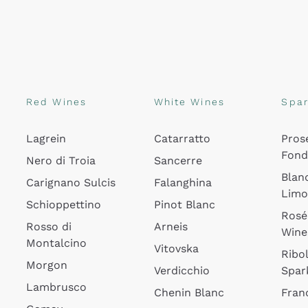
Red Wines
White Wines
Spar
Lagrein
Catarratto
Pros
Fon
Nero di Troia
Sancerre
Blan
Carignano Sulcis
Falanghina
Lim
Schioppettino
Pinot Blanc
Rosé
Rosso di
Arneis
Wine
Montalcino
Vitovska
Ribol
Morgon
Verdicchio
Spar
Lambrusco
Chenin Blanc
Fran