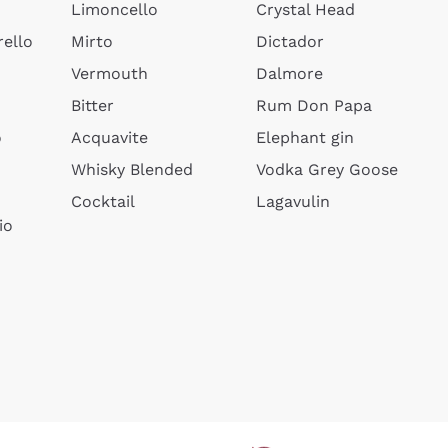
Limoncello
Crystal Head
ello
Mirto
Dictador
Vermouth
Dalmore
Bitter
Rum Don Papa
o
Acquavite
Elephant gin
Whisky Blended
Vodka Grey Goose
Cocktail
Lagavulin
io