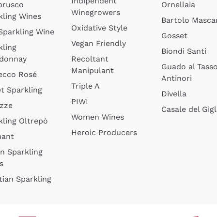
Indipendent
brusco
Ornellaia
Winegrowers
kling Wines
Bartolo Mascar
Oxidative Style
 Sparkling Wine
Gosset
Vegan Friendly
kling
Biondi Santi
donnay
Recoltant
Guado al Tass
Manipulant
ecco Rosé
Antinori
Triple A
t Sparkling
Divella
PIWI
izze
Casale del Gigl
Women Wines
kling Oltrepò
Heroic Producers
mant
an Sparkling
s
tian Sparkling