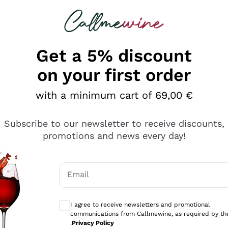
 looking for
Champagne
Sparkling Wines
Al
Get a 5% discount
on your first order
with a minimum cart of 69,00 €
Subscribe to our newsletter to receive discounts,
promotions and news every day!
Email
Optional consents to receive communicati
I agree to receive newsletters and promotional
communications from Callmewine, as required by th
.
Privacy Policy