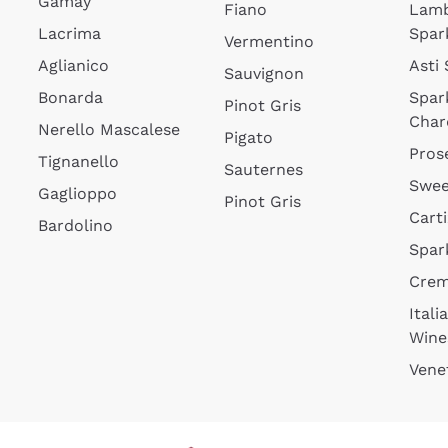
Gamay
Fiano
Lam
Lacrima
Spar
Vermentino
Aglianico
Asti
Sauvignon
Bonarda
Spar
Pinot Gris
Char
Nerello Mascalese
Pigato
Pros
Tignanello
Sauternes
Swee
Gaglioppo
Pinot Gris
Cart
Bardolino
Spar
Cre
Itali
Wine
Vene