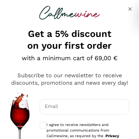
Skip to content
Describe what you are looking for
Get a 5% discount
on your first order
Ottimo
with a minimum cart of 69,00 €
4,5
/5
2.566
Subscribe to our newsletter to receive
recensioni
discounts, promotions and news every day!
Le nostre recensioni a 4 e 5 stelle.
Clicca qui per leggerle tutte >
Email
Precedente
Successivo
Optional consents to receive communicat
I agree to receive newsletters and
Ieri
promotional communications from
Ordine tutto ok, niente da dire a riguardo. Il sito in se
Callmewine, as required by the .
Privacy