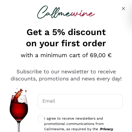
Skip to content
Describe what you are looking for
Get a 5% discount
on your first order
Ottimo
with a minimum cart of 69,00 €
4,5
/5
2.566
Subscribe to our newsletter to receive
recensioni
discounts, promotions and news every day!
Le nostre recensioni a 4 e 5 stelle.
Clicca qui per leggerle tutte >
Email
Precedente
Successivo
Optional consents to receive communicat
I agree to receive newsletters and
Oggi
promotional communications from
Ordine tutto ok, niente da dire a riguardo. Il sito in se
Callmewine, as required by the .
Privacy