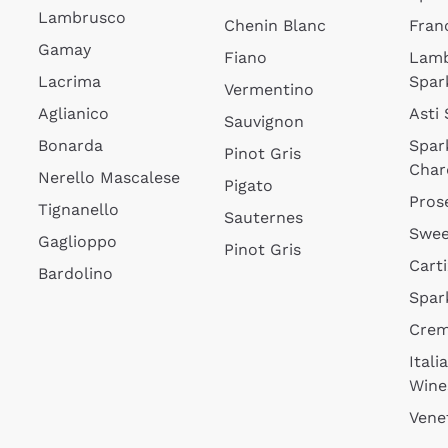
Lambrusco
Chenin Blanc
Fran
Gamay
Fiano
Lam
Lacrima
Spar
Vermentino
Aglianico
Asti
Sauvignon
Bonarda
Spar
Pinot Gris
Char
Nerello Mascalese
Pigato
Pros
Tignanello
Sauternes
Swee
Gaglioppo
Pinot Gris
Cart
Bardolino
Spar
Cre
Itali
Wine
Vene