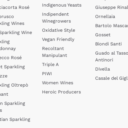
Indigenous Yeasts
ciacorta Rosé
Giuseppe Rinal
Indipendent
brusco
Ornellaia
Winegrowers
kling Wines
Bartolo Mascar
Oxidative Style
 Sparkling Wine
Gosset
Vegan Friendly
kling
Biondi Santi
donnay
Recoltant
Guado al Tass
Manipulant
ecco Rosé
Antinori
Triple A
t Sparkling
Divella
PIWI
izze
Casale del Gigl
Women Wines
kling Oltrepò
Heroic Producers
mant
an Sparkling
s
tian Sparkling