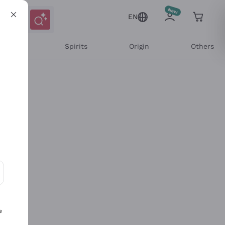
EN
l Wines
Spirits
Origin
Others
ons and personalized offers
e