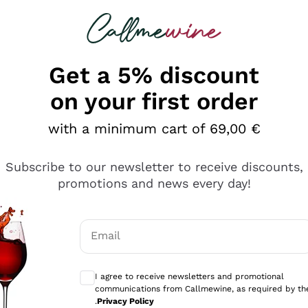
 looking for
Champagne
Sparkling Wines
Al
Get a 5% discount
on your first order
with a minimum cart of 69,00 €
Subscribe to our newsletter to receive discounts,
promotions and news every day!
Email
Optional consents to receive communicati
I agree to receive newsletters and promotional
communications from Callmewine, as required by th
e professionalità
.
Privacy Policy