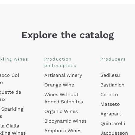
Explore the catalog
kling wines
Production
Producers
philosophies
ecco Col
Artisanal winery
Sedilesu
do
Orange Wine
Bastianich
quette de
Wines Without
Ceretto
oux
Added Sulphites
Masseto
 Sparkling
Organic Wines
Agrapart
s
Biodynamic Wines
Quintarelli
la Gialla
Amphora Wines
kling Wines
Jacquesson