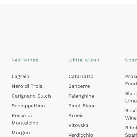
Red Wines
White Wines
Spar
Lagrein
Catarratto
Pros
Fon
Nero di Troia
Sancerre
Blan
Carignano Sulcis
Falanghina
Lim
Schioppettino
Pinot Blanc
Rosé
Rosso di
Arneis
Wine
Montalcino
Vitovska
Ribol
Morgon
Verdicchio
Spar