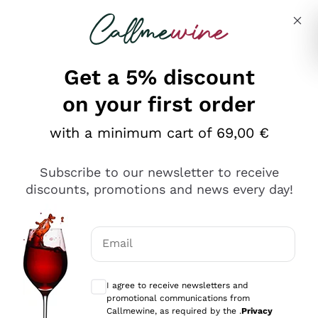
Skip to content
Describe what you are looking for
Get a 5% discount
on your first order
Ottimo
with a minimum cart of 69,00 €
4,5
/5
2.552
Subscribe to our newsletter to receive
recensioni
discounts, promotions and news every day!
Le nostre recensioni a 4 e 5 stelle.
Clicca qui per leggerle tutte >
Email
Precedente
Successivo
Optional consents to receive communicat
I agree to receive newsletters and
Oggi
promotional communications from
Ottima facilità di acquisto sul sito e consegna
Callmewine, as required by the .
Privacy