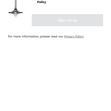
velocissima
Policy
Acquirente verificato
Sign me up
Ieri
Perfetti e attenti al cliente
For more information, please read our
Privacy Policy
Acquirente verificato
Ieri
Semplice nell'uso, puntuali e veloci.
Acquirente verificato
Ieri
Ottima come sempre!