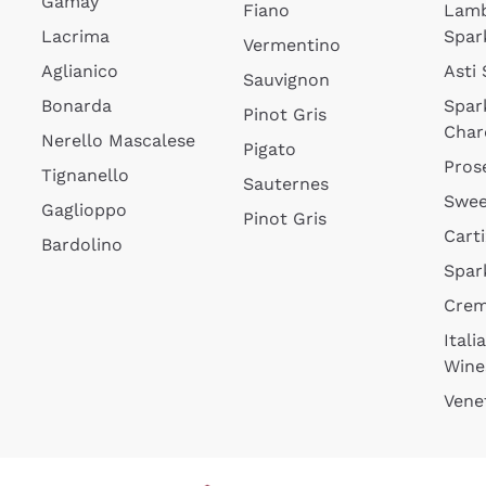
Gamay
Fiano
Lam
Lacrima
Spar
Vermentino
Aglianico
Asti
Sauvignon
Bonarda
Spar
Pinot Gris
Char
Nerello Mascalese
Pigato
Pros
Tignanello
Sauternes
Swee
Gaglioppo
Pinot Gris
Cart
Bardolino
Spar
Cre
Itali
Wine
Vene