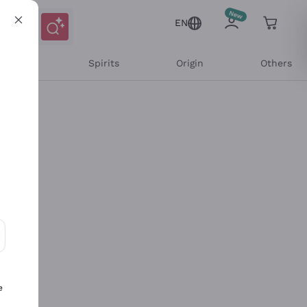
EN
l Wines
Spirits
Origin
Others
ons and personalized offers
e