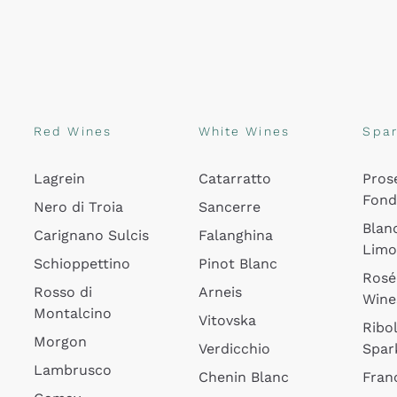
Red Wines
White Wines
Spar
Lagrein
Catarratto
Pros
Fon
Nero di Troia
Sancerre
Blan
Carignano Sulcis
Falanghina
Lim
Schioppettino
Pinot Blanc
Rosé
Rosso di
Arneis
Wine
Montalcino
Vitovska
Ribol
Morgon
Verdicchio
Spar
Lambrusco
Chenin Blanc
Fran