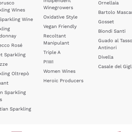
Indipendent
brusco
Ornellaia
Winegrowers
kling Wines
Bartolo Mascar
Oxidative Style
 Sparkling Wine
Gosset
Vegan Friendly
kling
Biondi Santi
donnay
Recoltant
Guado al Tass
Manipulant
ecco Rosé
Antinori
Triple A
t Sparkling
Divella
PIWI
izze
Casale del Gigl
Women Wines
kling Oltrepò
Heroic Producers
mant
an Sparkling
s
tian Sparkling