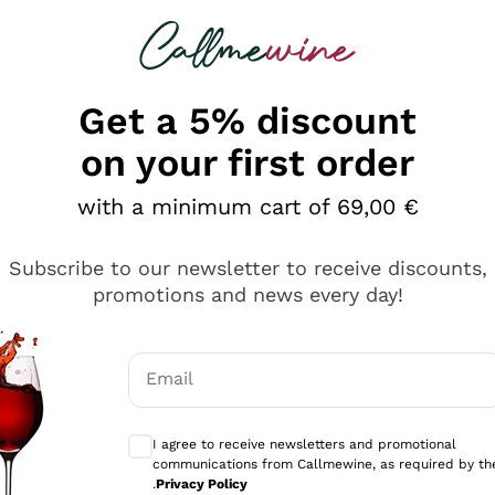
 looking for
Champagne
Sparkling Wines
Al
Get a 5% discount
on your first order
with a minimum cart of 69,00 €
Subscribe to our newsletter to receive discounts,
promotions and news every day!
Email
Optional consents to receive communicati
I agree to receive newsletters and promotional
communications from Callmewine, as required by th
sima
.
Privacy Policy