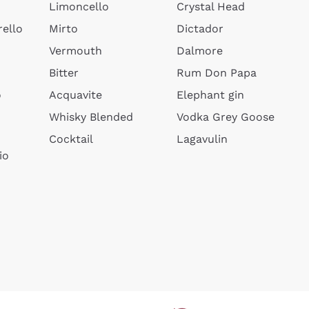
Limoncello
Crystal Head
ello
Mirto
Dictador
Vermouth
Dalmore
Bitter
Rum Don Papa
o
Acquavite
Elephant gin
Whisky Blended
Vodka Grey Goose
Cocktail
Lagavulin
io