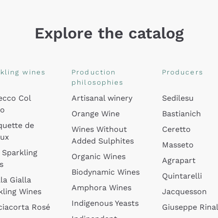
Explore the catalog
kling wines
Production
Producers
philosophies
ecco Col
Artisanal winery
Sedilesu
do
Orange Wine
Bastianich
quette de
Wines Without
Ceretto
oux
Added Sulphites
Masseto
 Sparkling
Organic Wines
Agrapart
s
Biodynamic Wines
Quintarelli
la Gialla
Amphora Wines
kling Wines
Jacquesson
Indigenous Yeasts
ciacorta Rosé
Giuseppe Rinal