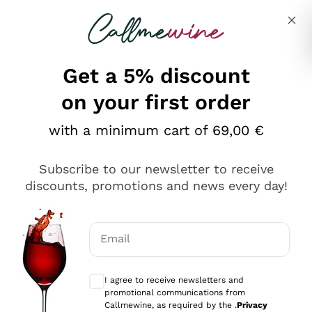
Skip to content
Describe what you are looking for
Get a 5% discount
on your first order
Ottimo
with a minimum cart of 69,00 €
4,5
/5
2.566
Subscribe to our newsletter to receive
recensioni
discounts, promotions and news every day!
Le nostre recensioni a 4 e 5 stelle.
Clicca qui per leggerle tutte >
Email
Precedente
Successivo
Optional consents to receive communicat
I agree to receive newsletters and
Oggi
promotional communications from
Ordine tutto ok, niente da dire a riguardo. Il sito in se
Callmewine, as required by the .
Privacy