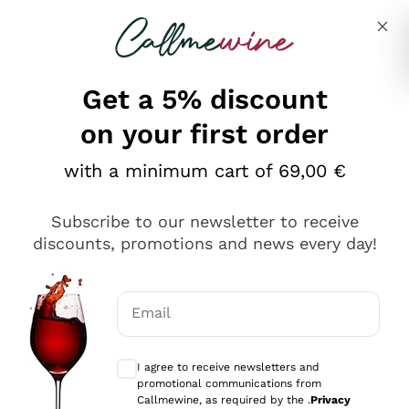
Skip to content
Describe what you are looking for
Get a 5% discount
on your first order
Ottimo
with a minimum cart of 69,00 €
4,5
/5
2.566
Subscribe to our newsletter to receive
recensioni
discounts, promotions and news every day!
Le nostre recensioni a 4 e 5 stelle.
Clicca qui per leggerle tutte >
Email
Precedente
Successivo
Optional consents to receive communicat
I agree to receive newsletters and
Ieri
promotional communications from
Ordine tutto ok, niente da dire a riguardo. Il sito in se
Callmewine, as required by the .
Privacy