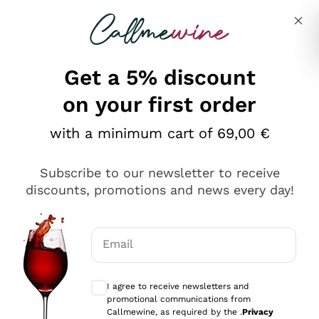
Skip to content
Describe what you are looking for
Get a 5% discount
on your first order
Ottimo
with a minimum cart of 69,00 €
4,5
/5
2.561
Subscribe to our newsletter to receive
recensioni
discounts, promotions and news every day!
Le nostre recensioni a 4 e 5 stelle.
Clicca qui per leggerle tutte >
Email
Precedente
Successivo
Optional consents to receive communicat
I agree to receive newsletters and
Oggi
promotional communications from
Acquisto semplice nelle modalità, gestito con rapidità e
Callmewine, as required by the .
Privacy