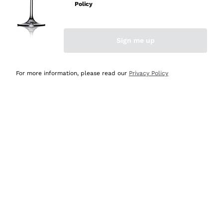
professionalità
Policy
Acquirente verificato
Sign me up
Ieri
Seri affidabili
For more information, please read our
Privacy Policy
Acquirente verificato
Ieri
Il catalogo offre moltissime possibilità di scelta tra tanti
prodotti diversi e con un ampio range di prezzo. Le
indicazioni dei consulenti sono estremamente chiare e
conformi alle caratteristiche dei prodotti acquistati
Acquirente verificato