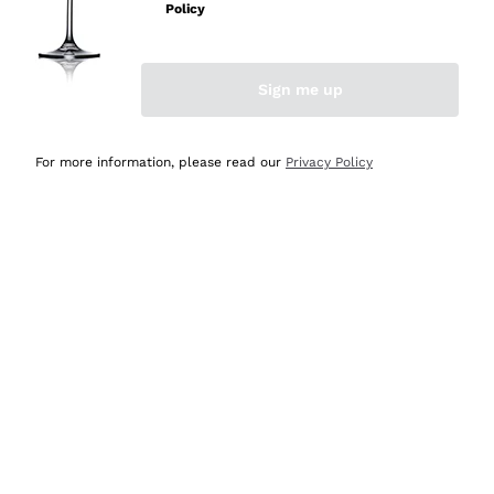
professionalità
Policy
Acquirente verificato
Sign me up
Oggi
Seri affidabili
For more information, please read our
Privacy Policy
Acquirente verificato
Ieri
Il catalogo offre moltissime possibilità di scelta tra tanti
prodotti diversi e con un ampio range di prezzo. Le
indicazioni dei consulenti sono estremamente chiare e
conformi alle caratteristiche dei prodotti acquistati
Acquirente verificato