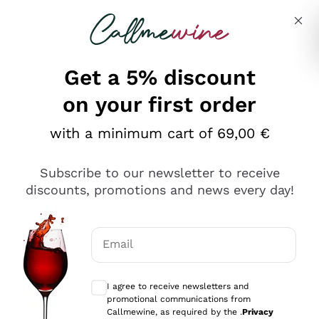
Skip to content
Describe what you are looking for
Get a 5% discount
on your first order
Ottimo
with a minimum cart of 69,00 €
4,5
/5
2.561
Subscribe to our newsletter to receive
recensioni
discounts, promotions and news every day!
Le nostre recensioni a 4 e 5 stelle.
Clicca qui per leggerle tutte >
Email
Precedente
Successivo
Optional consents to receive communicat
I agree to receive newsletters and
Oggi
promotional communications from
Acquisto semplice nelle modalità, gestito con rapidità e
Callmewine, as required by the .
Privacy