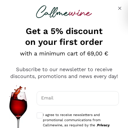
Skip to content
Describe what you are looking for
Get a 5% discount
on your first order
Ottimo
with a minimum cart of 69,00 €
4,5
/5
2.567
Subscribe to our newsletter to receive
recensioni
discounts, promotions and news every day!
Le nostre recensioni a 4 e 5 stelle.
Clicca qui per leggerle tutte >
Email
Precedente
Successivo
Optional consents to receive communicat
I agree to receive newsletters and
Oggi
promotional communications from
Ottimo servizio!
Callmewine, as required by the .
Privacy