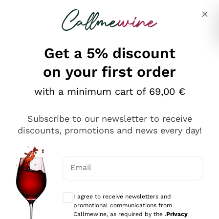
Skip to content
Describe what you are looking for
Get a 5% discount
on your first order
Ottimo
with a minimum cart of 69,00 €
4,5
/5
2.566
Subscribe to our newsletter to receive
recensioni
discounts, promotions and news every day!
Le nostre recensioni a 4 e 5 stelle.
Clicca qui per leggerle tutte >
Email
Precedente
Successivo
Optional consents to receive communicat
I agree to receive newsletters and
Oggi
promotional communications from
Ordine tutto ok, niente da dire a riguardo. Il sito in se
Callmewine, as required by the .
Privacy