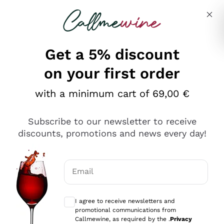
Skip to content
Describe what you are looking for
Get a 5% discount
on your first order
Ottimo
with a minimum cart of 69,00 €
4,5
/5
2.559
Subscribe to our newsletter to receive
recensioni
discounts, promotions and news every day!
Le nostre recensioni a 4 e 5 stelle.
Clicca qui per leggerle tutte >
Email
Precedente
Successivo
Optional consents to receive communicat
I agree to receive newsletters and
Oggi
promotional communications from
Il catalogo offre moltissime possibilità di scelta tra tanti
Callmewine, as required by the .
Privacy