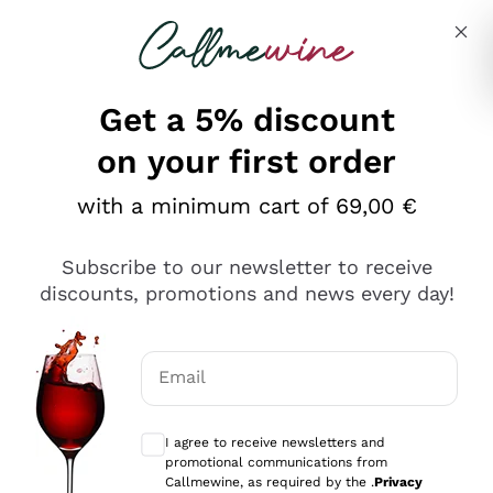
Skip to content
Describe what you are looking for
Get a 5% discount
on your first order
Ottimo
with a minimum cart of 69,00 €
4,5
/5
2.561
Subscribe to our newsletter to receive
recensioni
discounts, promotions and news every day!
Le nostre recensioni a 4 e 5 stelle.
Clicca qui per leggerle tutte >
Email
Precedente
Successivo
Optional consents to receive communicat
I agree to receive newsletters and
Oggi
promotional communications from
Acquisto semplice nelle modalità, gestito con rapidità e
Callmewine, as required by the .
Privacy