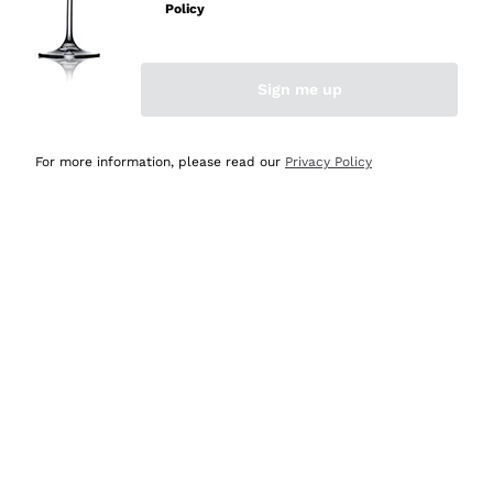
professionalità
Policy
Acquirente verificato
Sign me up
Ieri
Seri affidabili
For more information, please read our
Privacy Policy
Acquirente verificato
Ieri
Il catalogo offre moltissime possibilità di scelta tra tanti
prodotti diversi e con un ampio range di prezzo. Le
indicazioni dei consulenti sono estremamente chiare e
conformi alle caratteristiche dei prodotti acquistati
Acquirente verificato