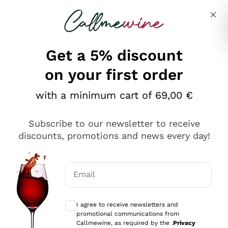
Skip to content
Describe what you are looking for
Get a 5% discount
on your first order
Ottimo
with a minimum cart of 69,00 €
4,5
/5
2.566
Subscribe to our newsletter to receive
recensioni
discounts, promotions and news every day!
Le nostre recensioni a 4 e 5 stelle.
Clicca qui per leggerle tutte >
Email
Precedente
Successivo
Optional consents to receive communicat
I agree to receive newsletters and
Ieri
promotional communications from
Ordine tutto ok, niente da dire a riguardo. Il sito in se
Callmewine, as required by the .
Privacy