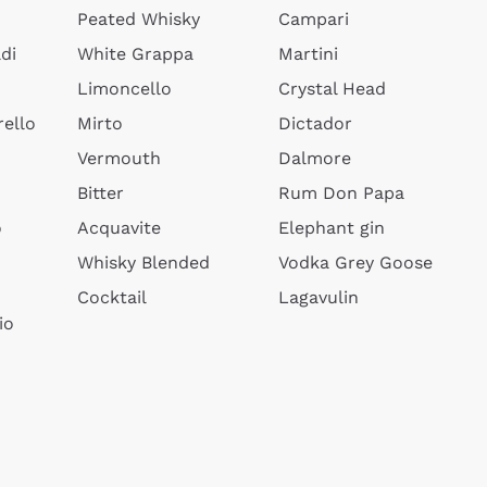
Peated Whisky
Campari
di
White Grappa
Martini
Limoncello
Crystal Head
ello
Mirto
Dictador
Vermouth
Dalmore
Bitter
Rum Don Papa
o
Acquavite
Elephant gin
Whisky Blended
Vodka Grey Goose
Cocktail
Lagavulin
io