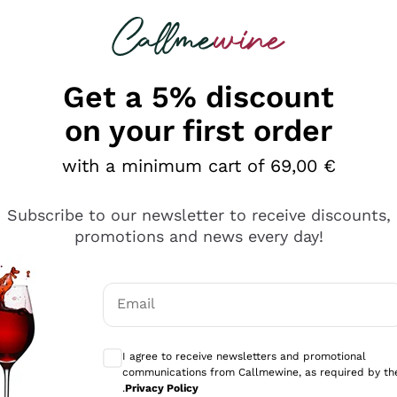
 looking for
Champagne
Sparkling Wines
Al
Get a 5% discount
on your first order
with a minimum cart of 69,00 €
Subscribe to our newsletter to receive discounts,
promotions and news every day!
Email
Optional consents to receive communicati
I agree to receive newsletters and promotional
communications from Callmewine, as required by th
se non è male ma secondo me ci sono alternative che hanno p
.
Privacy Policy