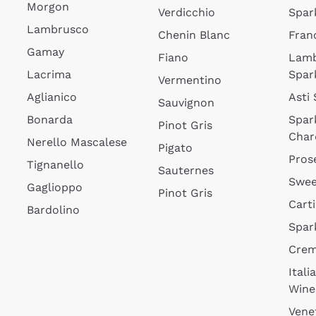
Morgon
Verdicchio
Spar
Lambrusco
Chenin Blanc
Fran
Gamay
Fiano
Lam
Lacrima
Spar
Vermentino
Aglianico
Asti
Sauvignon
Bonarda
Spar
Pinot Gris
Char
Nerello Mascalese
Pigato
Pros
Tignanello
Sauternes
Swee
Gaglioppo
Pinot Gris
Cart
Bardolino
Spar
Cre
Itali
Wine
Vene