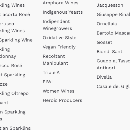
Amphora Wines
kling Wines
Jacquesson
Indigenous Yeasts
ciacorta Rosé
Giuseppe Rinal
Indipendent
brusco
Ornellaia
Winegrowers
kling Wines
Bartolo Mascar
Oxidative Style
 Sparkling Wine
Gosset
Vegan Friendly
kling
Biondi Santi
donnay
Recoltant
Guado al Tass
Manipulant
ecco Rosé
Antinori
Triple A
t Sparkling
Divella
PIWI
izze
Casale del Gigl
Women Wines
kling Oltrepò
Heroic Producers
mant
an Sparkling
s
tian Sparkling