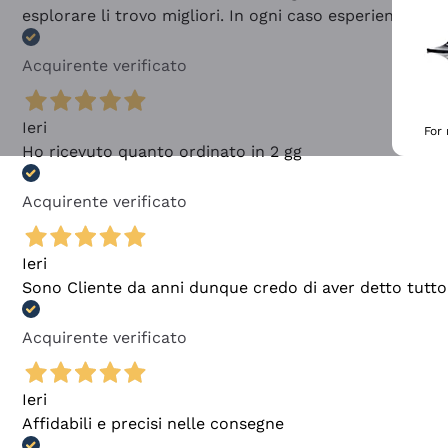
esplorare li trovo migliori. In ogni caso esperienza buo
Acquirente verificato
Ieri
For
Ho ricevuto quanto ordinato in 2 gg
Acquirente verificato
Ieri
Sono Cliente da anni dunque credo di aver detto tutto
Acquirente verificato
Ieri
Affidabili e precisi nelle consegne