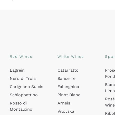
Red Wines
White Wines
Spar
Lagrein
Catarratto
Pros
Fon
Nero di Troia
Sancerre
Blan
Carignano Sulcis
Falanghina
Lim
Schioppettino
Pinot Blanc
Rosé
Rosso di
Arneis
Wine
Montalcino
Vitovska
Ribol