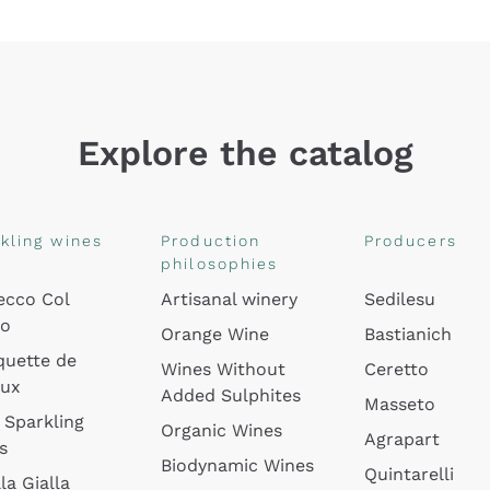
Explore the catalog
kling wines
Production
Producers
philosophies
ecco Col
Artisanal winery
Sedilesu
do
Orange Wine
Bastianich
quette de
Wines Without
Ceretto
oux
Added Sulphites
Masseto
 Sparkling
Organic Wines
Agrapart
s
Biodynamic Wines
Quintarelli
la Gialla