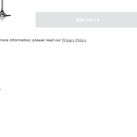
na e lo consiglio! 👍
Sign me up
 more information, please read our
Privacy Policy
.