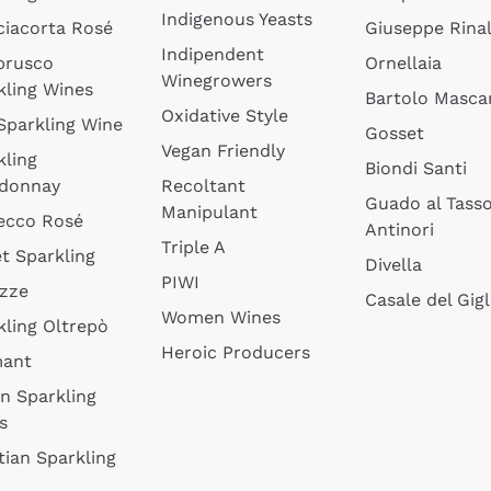
Indigenous Yeasts
ciacorta Rosé
Giuseppe Rinal
Indipendent
brusco
Ornellaia
Winegrowers
kling Wines
Bartolo Mascar
Oxidative Style
 Sparkling Wine
Gosset
Vegan Friendly
kling
Biondi Santi
donnay
Recoltant
Guado al Tass
Manipulant
ecco Rosé
Antinori
Triple A
t Sparkling
Divella
PIWI
izze
Casale del Gigl
Women Wines
kling Oltrepò
Heroic Producers
mant
an Sparkling
s
tian Sparkling