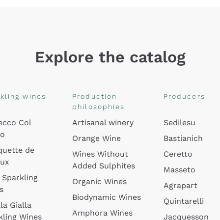
Explore the catalog
kling wines
Production
Producers
philosophies
ecco Col
Artisanal winery
Sedilesu
do
Orange Wine
Bastianich
quette de
Wines Without
Ceretto
oux
Added Sulphites
Masseto
 Sparkling
Organic Wines
Agrapart
s
Biodynamic Wines
Quintarelli
la Gialla
Amphora Wines
kling Wines
Jacquesson