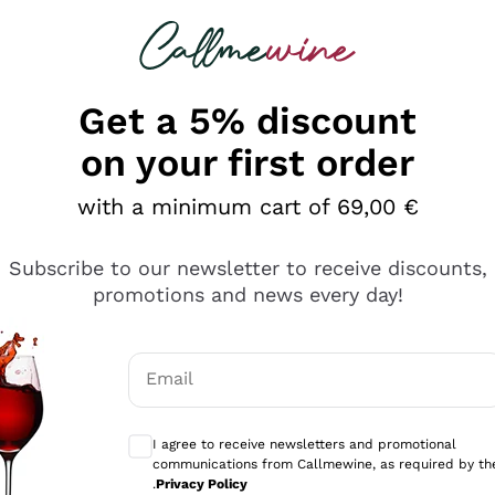
 looking for
Champagne
Sparkling Wines
Al
Get a 5% discount
on your first order
with a minimum cart of 69,00 €
Subscribe to our newsletter to receive discounts,
promotions and news every day!
Email
Optional consents to receive communicati
I agree to receive newsletters and promotional
communications from Callmewine, as required by th
e professionalità
.
Privacy Policy