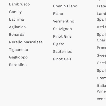
Lambrusco
Chenin Blanc
Fran
Gamay
Fiano
Lam
Lacrima
Spar
Vermentino
Aglianico
Asti
Sauvignon
Bonarda
Spar
Pinot Gris
Char
Nerello Mascalese
Pigato
Pros
Tignanello
Sauternes
Swee
Gaglioppo
Pinot Gris
Cart
Bardolino
Spar
Cre
Itali
Wine
Vene