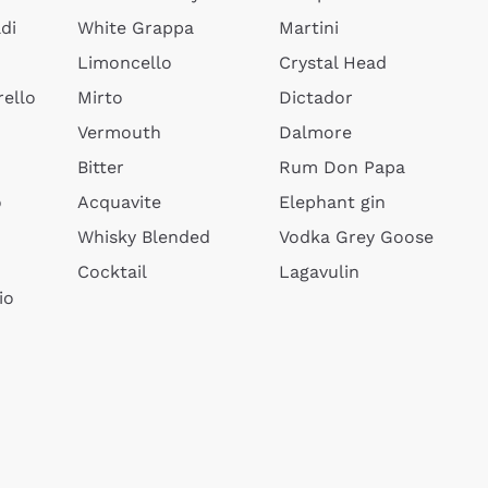
di
White Grappa
Martini
Limoncello
Crystal Head
ello
Mirto
Dictador
Vermouth
Dalmore
Bitter
Rum Don Papa
o
Acquavite
Elephant gin
Whisky Blended
Vodka Grey Goose
Cocktail
Lagavulin
io