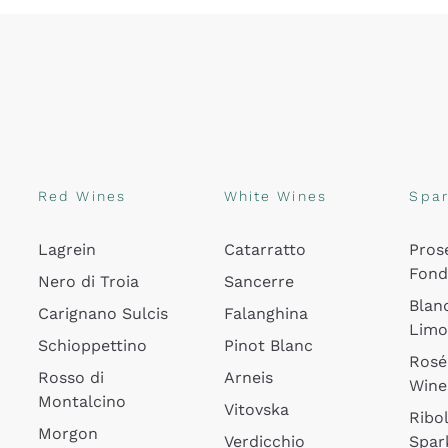
Red Wines
White Wines
Spar
Lagrein
Catarratto
Pros
Fon
Nero di Troia
Sancerre
Blan
Carignano Sulcis
Falanghina
Lim
Schioppettino
Pinot Blanc
Rosé
Rosso di
Arneis
Wine
Montalcino
Vitovska
Ribol
Morgon
Verdicchio
Spar