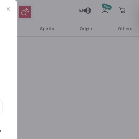
EN
l Wines
Spirits
Origin
Others
ons and personalized offers
e