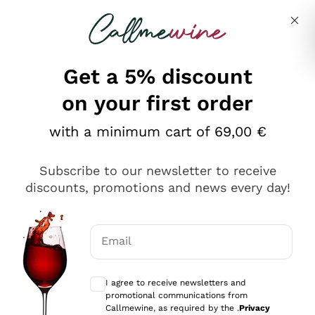
Skip to content
Describe what you are looking for
Get a 5% discount
on your first order
Ottimo
with a minimum cart of 69,00 €
4,5
/5
2.559
Subscribe to our newsletter to receive
recensioni
discounts, promotions and news every day!
Le nostre recensioni a 4 e 5 stelle.
Clicca qui per leggerle tutte >
Email
Precedente
Successivo
Optional consents to receive communicat
I agree to receive newsletters and
Oggi
promotional communications from
Il catalogo offre moltissime possibilità di scelta tra tanti
Callmewine, as required by the .
Privacy