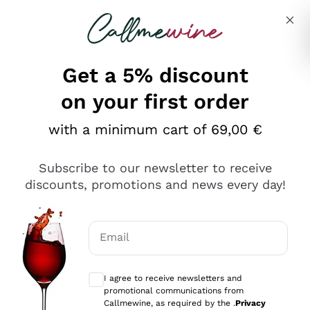
Skip to content
Describe what you are looking for
Get a 5% discount
on your first order
Ottimo
with a minimum cart of 69,00 €
4,5
/5
2.566
Subscribe to our newsletter to receive
recensioni
discounts, promotions and news every day!
Le nostre recensioni a 4 e 5 stelle.
Clicca qui per leggerle tutte >
Email
Precedente
Successivo
Optional consents to receive communicat
I agree to receive newsletters and
Oggi
promotional communications from
Ordine tutto ok, niente da dire a riguardo. Il sito in se
Callmewine, as required by the .
Privacy