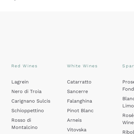
Red Wines
White Wines
Spar
Lagrein
Catarratto
Pros
Fon
Nero di Troia
Sancerre
Blan
Carignano Sulcis
Falanghina
Lim
Schioppettino
Pinot Blanc
Rosé
Rosso di
Arneis
Wine
Montalcino
Vitovska
Ribol