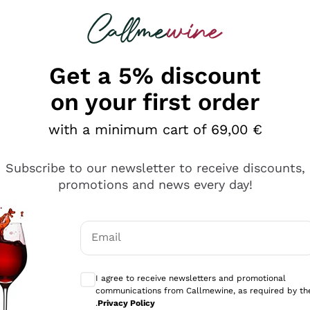
 looking for
Champagne
Sparkling Wines
Al
Get a 5% discount
on your first order
with a minimum cart of 69,00 €
Subscribe to our newsletter to receive discounts,
promotions and news every day!
Email
Optional consents to receive communicati
I agree to receive newsletters and promotional
communications from Callmewine, as required by th
se non è male ma secondo me ci sono alternative che hanno p
.
Privacy Policy