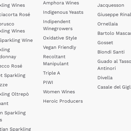
Amphora Wines
kling Wines
Jacquesson
Indigenous Yeasts
ciacorta Rosé
Giuseppe Rinal
Indipendent
brusco
Ornellaia
Winegrowers
kling Wines
Bartolo Mascar
Oxidative Style
 Sparkling Wine
Gosset
Vegan Friendly
kling
Biondi Santi
donnay
Recoltant
Guado al Tass
Manipulant
ecco Rosé
Antinori
Triple A
t Sparkling
Divella
PIWI
izze
Casale del Gigl
Women Wines
kling Oltrepò
Heroic Producers
mant
an Sparkling
s
tian Sparkling