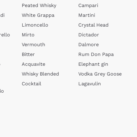
Peated Whisky
Campari
di
White Grappa
Martini
Limoncello
Crystal Head
ello
Mirto
Dictador
Vermouth
Dalmore
Bitter
Rum Don Papa
o
Acquavite
Elephant gin
Whisky Blended
Vodka Grey Goose
Cocktail
Lagavulin
io