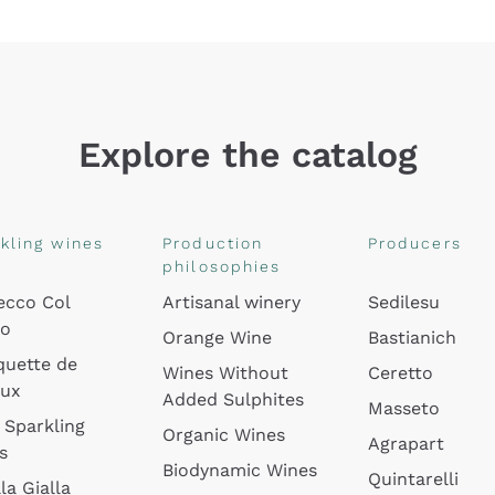
Explore the catalog
kling wines
Production
Producers
philosophies
ecco Col
Artisanal winery
Sedilesu
do
Orange Wine
Bastianich
quette de
Wines Without
Ceretto
oux
Added Sulphites
Masseto
 Sparkling
Organic Wines
Agrapart
s
Biodynamic Wines
Quintarelli
la Gialla