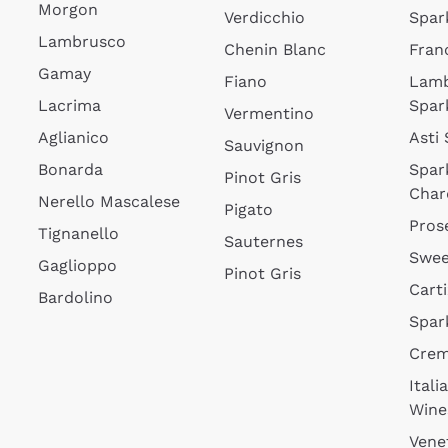
Morgon
Verdicchio
Spar
Lambrusco
Chenin Blanc
Fran
Gamay
Fiano
Lam
Lacrima
Spar
Vermentino
Aglianico
Asti
Sauvignon
Bonarda
Spar
Pinot Gris
Char
Nerello Mascalese
Pigato
Pros
Tignanello
Sauternes
Swee
Gaglioppo
Pinot Gris
Cart
Bardolino
Spar
Cre
Itali
Wine
Vene