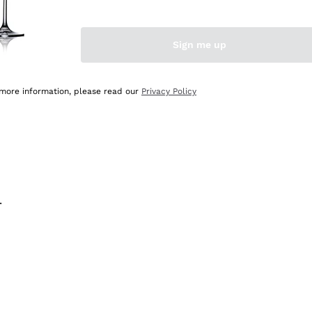
na e lo consiglio! 👍
Sign me up
 more information, please read our
Privacy Policy
.