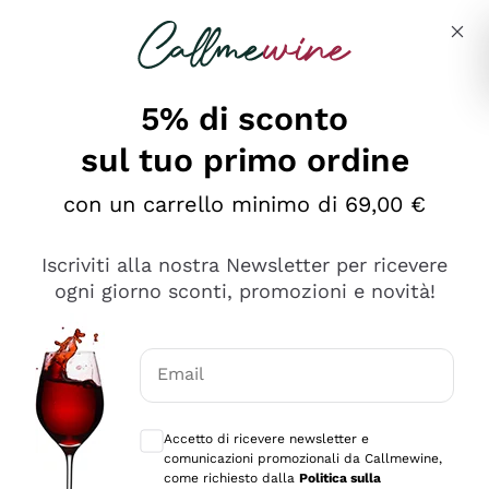
Salta al contenuto principale
Descrivi cosa stai cercando
5% di sconto
sul tuo primo ordine
Ottimo
con un carrello minimo di 69,00 €
4,5
/5
2.559
Iscriviti alla nostra Newsletter per ricevere
recensioni
ogni giorno sconti, promozioni e novità!
Le nostre recensioni a 4 e 5 stelle.
Clicca qui per leggerle tutte >
Email
Precedente
Successivo
Consensi opzionali per ricevere comunica
Accetto di ricevere newsletter e
Oggi
comunicazioni promozionali da Callmewine,
Il catalogo offre moltissime possibilità di scelta tra tanti
come richiesto dalla
Politica sulla