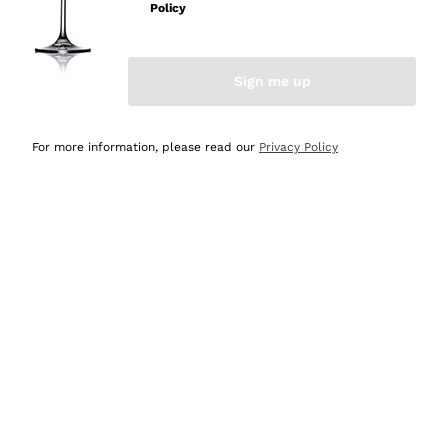
professionalità
Policy
Acquirente verificato
Sign me up
Ieri
Seri affidabili
For more information, please read our
Privacy Policy
Acquirente verificato
Ieri
Il catalogo offre moltissime possibilità di scelta tra tanti
prodotti diversi e con un ampio range di prezzo. Le
indicazioni dei consulenti sono estremamente chiare e
conformi alle caratteristiche dei prodotti acquistati
Acquirente verificato