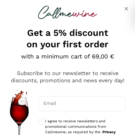
Skip to content
Describe what you are looking for
Get a 5% discount
on your first order
Ottimo
with a minimum cart of 69,00 €
4,5
/5
2.561
Subscribe to our newsletter to receive
recensioni
discounts, promotions and news every day!
Le nostre recensioni a 4 e 5 stelle.
Clicca qui per leggerle tutte >
Email
Precedente
Successivo
Optional consents to receive communicat
I agree to receive newsletters and
Oggi
promotional communications from
Acquisto semplice nelle modalità, gestito con rapidità e
Callmewine, as required by the .
Privacy