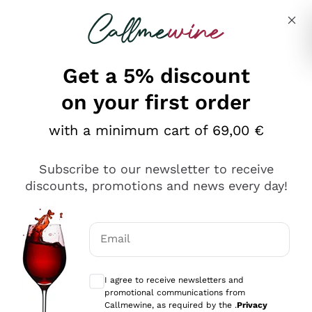
Skip to content
Describe what you are looking for
Get a 5% discount
on your first order
Ottimo
with a minimum cart of 69,00 €
4,5
/5
2.567
Subscribe to our newsletter to receive
recensioni
discounts, promotions and news every day!
Le nostre recensioni a 4 e 5 stelle.
Clicca qui per leggerle tutte >
Email
Precedente
Successivo
Optional consents to receive communicat
I agree to receive newsletters and
Oggi
promotional communications from
Ottimo servizio!
Callmewine, as required by the .
Privacy