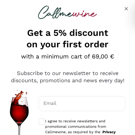
Skip to content
Describe what you are looking for
Get a 5% discount
on your first order
Ottimo
with a minimum cart of 69,00 €
4,5
/5
2.567
Subscribe to our newsletter to receive
recensioni
discounts, promotions and news every day!
Le nostre recensioni a 4 e 5 stelle.
Clicca qui per leggerle tutte >
Email
Precedente
Successivo
Optional consents to receive communicat
I agree to receive newsletters and
Ieri
promotional communications from
Ottimo servizio!
Callmewine, as required by the .
Privacy