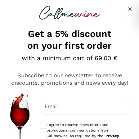
Skip to content
Describe what you are looking for
Get a 5% discount
on your first order
Ottimo
with a minimum cart of 69,00 €
4,5
/5
2.561
Subscribe to our newsletter to receive
recensioni
discounts, promotions and news every day!
Le nostre recensioni a 4 e 5 stelle.
Clicca qui per leggerle tutte >
Email
Precedente
Successivo
Optional consents to receive communicat
I agree to receive newsletters and
Oggi
promotional communications from
Acquisto semplice nelle modalità, gestito con rapidità e
Callmewine, as required by the .
Privacy