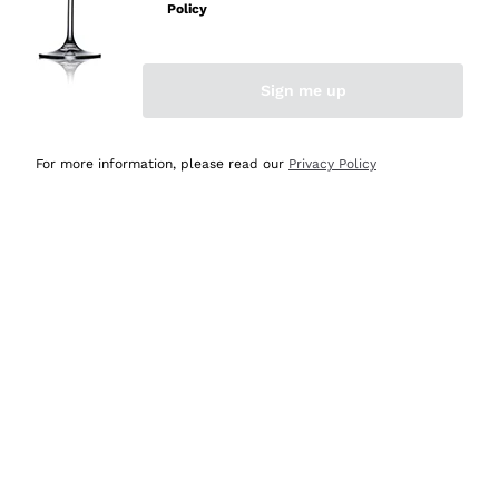
professionalità
Policy
Acquirente verificato
Sign me up
Oggi
Seri affidabili
For more information, please read our
Privacy Policy
Acquirente verificato
Ieri
Il catalogo offre moltissime possibilità di scelta tra tanti
prodotti diversi e con un ampio range di prezzo. Le
indicazioni dei consulenti sono estremamente chiare e
conformi alle caratteristiche dei prodotti acquistati
Acquirente verificato