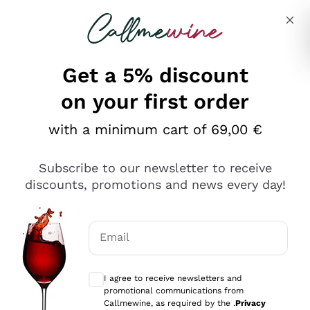
Skip to content
Describe what you are looking for
Get a 5% discount
on your first order
Ottimo
with a minimum cart of 69,00 €
4,5
/5
2.566
Subscribe to our newsletter to receive
recensioni
discounts, promotions and news every day!
Le nostre recensioni a 4 e 5 stelle.
Clicca qui per leggerle tutte >
Email
Precedente
Successivo
Optional consents to receive communicat
I agree to receive newsletters and
Ieri
promotional communications from
Ordine tutto ok, niente da dire a riguardo. Il sito in se
Callmewine, as required by the .
Privacy