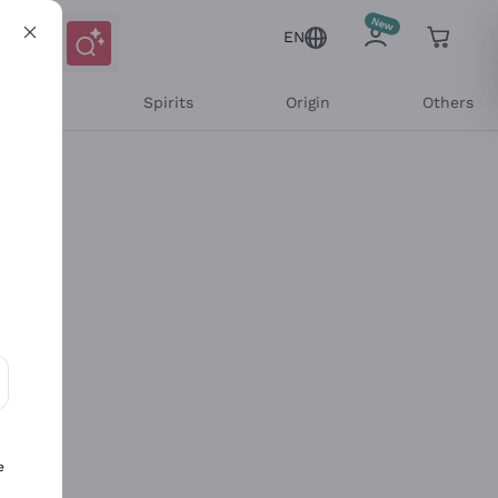
EN
l Wines
Spirits
Origin
Others
ons and personalized offers
e