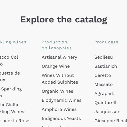
Explore the catalog
kling wines
Production
Producers
philosophies
ecco Col
Artisanal winery
Sedilesu
do
Orange Wine
Bastianich
quette de
Wines Without
Ceretto
oux
Added Sulphites
Masseto
 Sparkling
Organic Wines
Agrapart
s
Biodynamic Wines
Quintarelli
la Gialla
Amphora Wines
kling Wines
Jacquesson
Indigenous Yeasts
ciacorta Rosé
Giuseppe Rinal