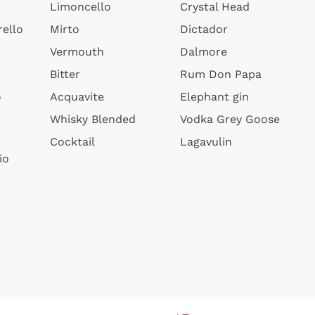
Limoncello
Crystal Head
ello
Mirto
Dictador
Vermouth
Dalmore
Bitter
Rum Don Papa
o
Acquavite
Elephant gin
Whisky Blended
Vodka Grey Goose
Cocktail
Lagavulin
io