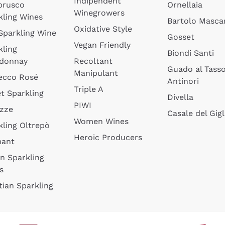
Indipendent
brusco
Ornellaia
Winegrowers
kling Wines
Bartolo Mascar
Oxidative Style
 Sparkling Wine
Gosset
Vegan Friendly
kling
Biondi Santi
donnay
Recoltant
Guado al Tass
Manipulant
ecco Rosé
Antinori
Triple A
t Sparkling
Divella
PIWI
izze
Casale del Gigl
Women Wines
kling Oltrepò
Heroic Producers
mant
an Sparkling
s
tian Sparkling