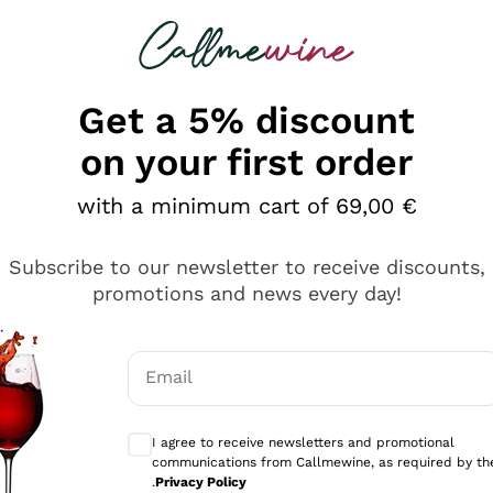
 looking for
Champagne
Sparkling Wines
Al
Get a 5% discount
on your first order
with a minimum cart of 69,00 €
Subscribe to our newsletter to receive discounts,
promotions and news every day!
Email
Optional consents to receive communicati
I agree to receive newsletters and promotional
communications from Callmewine, as required by th
.
Privacy Policy