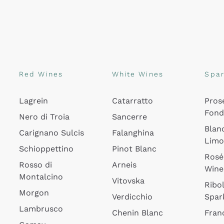
Red Wines
White Wines
Spar
Lagrein
Catarratto
Pros
Fon
Nero di Troia
Sancerre
Blan
Carignano Sulcis
Falanghina
Lim
Schioppettino
Pinot Blanc
Rosé
Rosso di
Arneis
Wine
Montalcino
Vitovska
Ribol
Morgon
Verdicchio
Spar
Lambrusco
Chenin Blanc
Fran