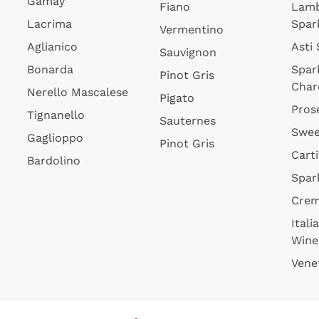
Gamay
Fiano
Lam
Lacrima
Spar
Vermentino
Aglianico
Asti
Sauvignon
Bonarda
Spar
Pinot Gris
Char
Nerello Mascalese
Pigato
Pros
Tignanello
Sauternes
Swee
Gaglioppo
Pinot Gris
Cart
Bardolino
Spar
Cre
Itali
Wine
Vene