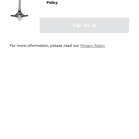
velocissima
Policy
Acquirente verificato
Sign me up
Ieri
Perfetti e attenti al cliente
For more information, please read our
Privacy Policy
Acquirente verificato
2 Giorni Fa
Semplice nell'uso, puntuali e veloci.
Acquirente verificato
2 Giorni Fa
Ottima come sempre!