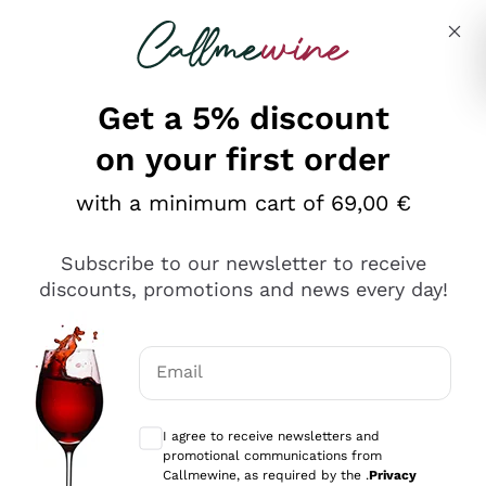
Skip to content
Describe what you are looking for
Get a 5% discount
on your first order
Ottimo
with a minimum cart of 69,00 €
4,5
/5
2.552
Subscribe to our newsletter to receive
recensioni
discounts, promotions and news every day!
Le nostre recensioni a 4 e 5 stelle.
Clicca qui per leggerle tutte >
Email
Precedente
Successivo
Optional consents to receive communicat
I agree to receive newsletters and
Oggi
promotional communications from
Ottima facilità di acquisto sul sito e consegna
Callmewine, as required by the .
Privacy