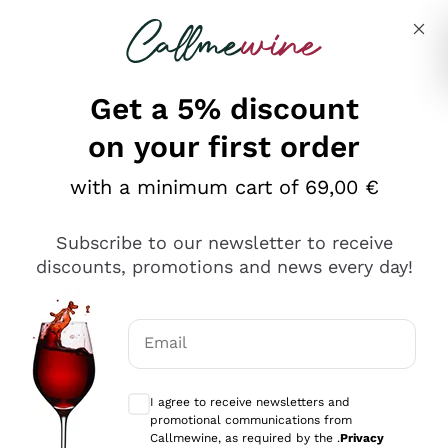
Skip to content
Describe what you are looking for
Get a 5% discount
on your first order
Ottimo
with a minimum cart of 69,00 €
4,5
/5
2.551
Subscribe to our newsletter to receive
recensioni
discounts, promotions and news every day!
Le nostre recensioni a 4 e 5 stelle.
Clicca qui per leggerle tutte >
Email
Precedente
Successivo
Optional consents to receive communicat
I agree to receive newsletters and
Oggi
promotional communications from
Perfetti e attenti al cliente
Callmewine, as required by the .
Privacy