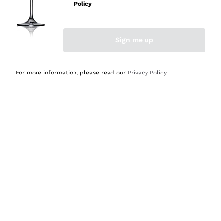
Policy
Acquirente verificato
Sign me up
Ieri
Semplice nell'uso, puntuali e veloci.
For more information, please read our
Privacy Policy
Acquirente verificato
Ieri
Ottima come sempre!
Acquirente verificato
2 Giorni Fa
Buona esperienza
Acquirente verificato